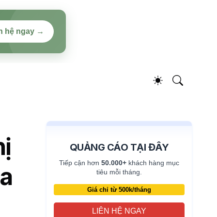
n hệ ngay →
ị
QUẢNG CÁO TẠI ĐÂY
Tiếp cận hơn
50.000+
khách hàng mục
ủa
tiêu mỗi tháng.
Giá chỉ từ 500k/tháng
LIÊN HỆ NGAY