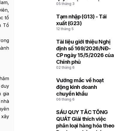
Nam,
05 tháng 3
soát hải quan thuộc Chi
iên,
cục Hải quan khu vực
Tạm nhập (G13) - Tái
c tổ
4
xuất (G23)
n Tổ
12 tháng 5
trong
Tài liệu giới thiệu Nghị
5
hành
định số 169/2026/NĐ-
CP ngày 15/5/2026 của
Chính phủ
02 tháng 6
chăm
Vướng mắc về hoạt
6
 duy
động kinh doanh
chuyển khẩu
 gia
06 tháng 6
 nhà
uyên
SÁU QUY TẮC TỔNG
 xây
7
QUÁT Giải thích việc
phân loại hàng hóa theo