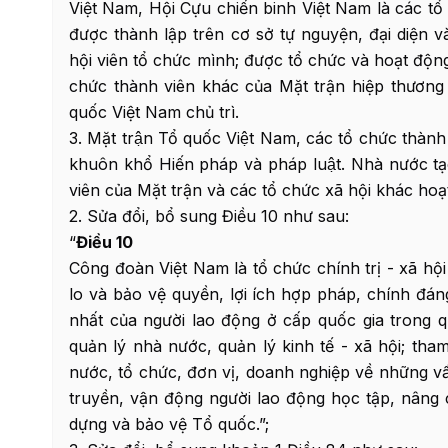
Việt Nam, Hội Cựu chiến binh Việt Nam là các tổ 
được thành lập trên cơ sở tự nguyện, đại diện v
hội viên tổ chức mình; được tổ chức và hoạt độn
chức thành viên khác của Mặt trận hiệp thương
quốc Việt Nam chủ trì.
3. Mặt trận Tổ quốc Việt Nam, các tổ chức tha
khuôn khổ Hiến pháp và pháp luật. Nhà nước 
viên của Mặt trận và các tổ chức xã hội khác hoạt
2. Sửa đổi, bổ sung Điều 10 như sau:
“
Điều 10
Công đoàn Việt Nam là tổ chức chính trị - xã hội
lo và bảo vệ quyền, lợi ích hợp pháp, chính đán
nhất của người lao động ở cấp quốc gia trong 
quản lý nhà nước, quản lý kinh tế - xã hội; tham
nước, tổ chức, đơn vị, doanh nghiệp về những vấ
truyền, vận động người lao động học tập, nâng 
dựng và bảo vệ Tổ quốc.”;