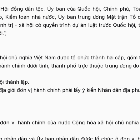
 Hội đồng dân tộc, Ủy ban của Quốc hội, Chính phủ, Tò
cao, Kiểm toán nhà nước, Ủy ban trung ương Mặt trận Tổ 
 trị - xã hội có quyền trình dự án luật trước Quốc hội, t
.”;
hội chủ nghĩa Việt Nam được tổ chức thành hai cấp, gồm t
ành chính dưới tỉnh, thành phố trực thuộc trung ương do 
ội thành lập.
h địa giới đơn vị hành chính phải lấy ý kiến Nhân dân địa p
đơn vị hành chính của nước Cộng hòa xã hội chủ nghĩa 
g nhân dân và Ủy ban nhân dân được tổ chức ở đơn vị 