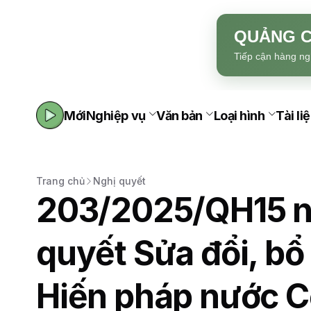
QUẢNG C
Tiếp cận hàng ng
Mới
Nghiệp vụ
Văn bản
Loại hình
Tài li
Trang chủ
Nghị quyết
203/2025/QH15 n
quyết Sửa đổi, bổ
Hiến pháp nước C