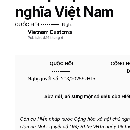
nghĩa Việt Nam
QUỐC HỘI --------- Ngh...
Vietnam Customs
Published:
16 tháng 6
QUỐC HỘI
CỘNG H
---------
Đ
Nghị quyết số: 203/2025/QH15
Sửa đổi, bổ sung một số điều của Hi
Căn cứ Hiến pháp nước Cộng hòa xã hội chủ ngh
Căn cứ Nghị quyết số 194/2025/QH15 ngày 05 th