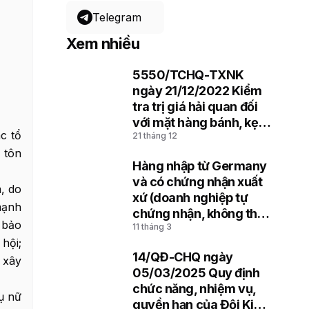
Telegram
Xem nhiều
5550/TCHQ-TXNK
1
ngày 21/12/2022 Kiểm
tra trị giá hải quan đối
với mặt hàng bánh, kẹo
c tổ
21 tháng 12
nhập khẩu
, tôn
Hàng nhập từ Germany
2
và có chứng nhận xuất
, do
xứ (doanh nghiệp tự
mạnh
chứng nhận, không thể
 bảo
11 tháng 3
hiện mã REX)
hội;
14/QĐ-CHQ ngày
 xây
3
05/03/2025 Quy định
chức năng, nhiệm vụ,
ụ nữ
quyền hạn của Đội Kiểm