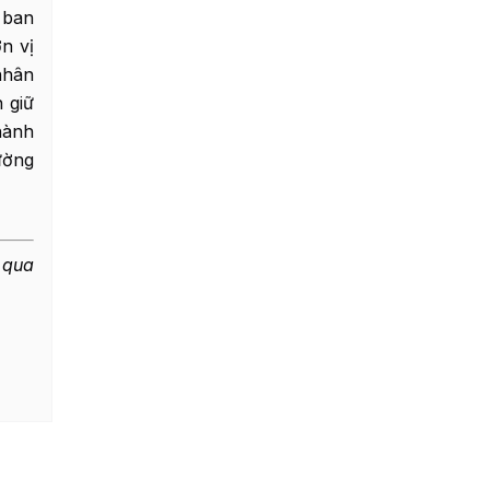
 ban
n vị
nhân
 giữ
hành
ường
 qua