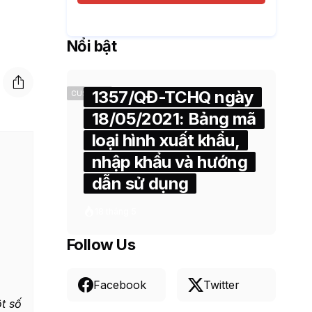
Nổi bật
1357/QĐ-TCHQ ngày
CUSTOMS
18/05/2021: Bảng mã
loại hình xuất khẩu,
nhập khẩu và hướng
dẫn sử dụng
18 tháng 5
Follow Us
Facebook
Twitter
t số