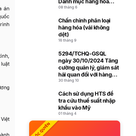
Danh mục hàng hóa
08 tháng 6
xuất khẩu, nhập khẩu
a án
Việt Nam dựa trên Hệ
quốc
Chấn chỉnh phân loại
thống hài hòa mô tả và
rình
8
hàng hóa (vải không
mã hóa hàng hóa (HS)
dệt)
của Tổ chức Hải quan
16 tháng 9
thế giới
5294/TCHQ-GSQL
ỉnh,
9
ngày 30/10/2024 Tăng
luật
cường quản lý, giám sát
hải quan đối với hàng
30 tháng 10
hóa đưa vào lưu giữ,
hương
đưa ra cảng, kho, bãi
Cách sử dụng HTS để
10
tra cứu thuế suất nhập
khẩu vào Mỹ
01 tháng 4
Việt
ĐỘC QUYỀN
hành