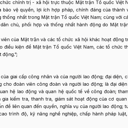
chức chính trị - xã hội trực thuộc Mặt trận Tổ quốc Việt 
à bảo vệ quyền, lợi ích hợp pháp, chính đáng của thành v
g thống nhất trong Mặt trận Tổ quốc Việt Nam; cùng với cá
 dân chủ, phối hợp và thống nhất hành động do Mặt trậ
̀nh viên của Mặt trận và các tổ chức xã hội khác hoạt động 
tạo điều kiện để Mặt trận Tổ quốc Việt Nam, các tổ chức t
 động.”;
 của giai cấp công nhân và của người lao động; đại diện, 
g cho đoàn viên công đoàn và người lao động; là đại diện
quan hệ lao động và quan hệ quốc tế về công đoàn; tham
 gia kiểm tra, thanh tra, giám sát hoạt động của cơ quan
n đề liên quan đến quyền, nghĩa vụ của người lao động; t
cao trình độ, kỹ năng nghề nghiệp, chấp hành pháp luật,