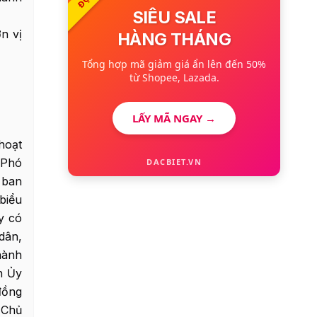
SIÊU SALE
n vị
HÀNG THÁNG
Tổng hợp mã giảm giá ẩn lên đến 50%
từ Shopee, Lazada.
LẤY MÃ NGAY →
hoạt
 Phó
DACBIET.VN
 ban
biểu
y có
dân,
hành
h Ủy
đồng
 Chủ