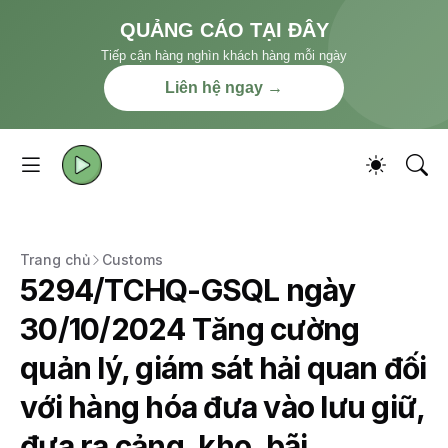
QUẢNG CÁO TẠI ĐÂY
Tiếp cận hàng nghìn khách hàng mỗi ngày
Liên hệ ngay →
Trang chủ
Customs
5294/TCHQ-GSQL ngày
30/10/2024 Tăng cường
quản lý, giám sát hải quan đối
với hàng hóa đưa vào lưu giữ,
đưa ra cảng, kho, bãi