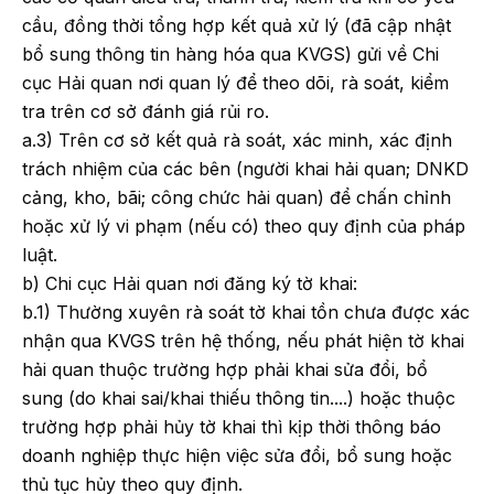
cầu, đồng thời tổng hợp kết quả xử lý (đã cập nhật
bổ sung thông tin hàng hóa qua KVGS) gửi về Chi
cục Hải quan nơi quan lý để theo dõi, rà soát, kiểm
tra trên cơ sở đánh giá rủi ro.
a.3) Trên cơ sở kết quả rà soát, xác minh, xác định
trách nhiệm của các bên (người khai hải quan; DNKD
cảng, kho, bãi; công chức hải quan) để chấn chỉnh
hoặc xử lý vi phạm (nếu có) theo quy định của pháp
luật.
b) Chi cục Hải quan nơi đăng ký tờ khai:
b.1) Thường xuyên rà soát tờ khai tồn chưa được xác
nhận qua KVGS trên hệ thống, nếu phát hiện tờ khai
hải quan thuộc trường hợp phải khai sửa đổi, bổ
sung (do khai sai/khai thiếu thông tin....) hoặc thuộc
trường hợp phải hủy tờ khai thì kịp thời thông báo
doanh nghiệp thực hiện việc sửa đổi, bổ sung hoặc
thủ tục hủy theo quy định.