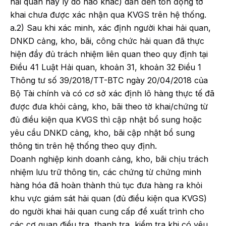
hải quan hay lý do nào khác) dẫn đến tồn đọng tờ
khai chưa được xác nhận qua KVGS trên hệ thống.
a.2) Sau khi xác minh, xác định người khai hải quan,
DNKD cảng, kho, bãi, công chức hải quan đã thực
hiện đầy đủ trách nhiệm liên quan theo quy định tại
Điều 41 Luật Hải quan, khoản 31, khoản 32 Điều 1
Thông tư số 39/2018/TT-BTC ngày 20/04/2018 của
Bộ Tài chính và có cơ sở xác định lô hàng thực tế đã
được đưa khỏi cảng, kho, bãi theo tờ khai/chứng từ
đủ điều kiện qua KVGS thì cập nhật bổ sung hoặc
yêu cầu DNKD cảng, kho, bãi cập nhật bổ sung
thông tin trên hệ thống theo quy định.
Doanh nghiệp kinh doanh cảng, kho, bãi chịu trách
nhiệm lưu trữ thông tin, các chứng từ chứng minh
hàng hóa đã hoàn thành thủ tục đưa hàng ra khỏi
khu vực giám sát hải quan (đủ điều kiện qua KVGS)
do người khai hải quan cung cấp để xuất trình cho
các cơ quan điều tra, thanh tra, kiểm tra khi có yêu