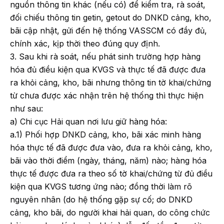
nguồn thông tin khác (nếu có) để kiểm tra, rà soát,
đối chiếu thông tin getin, getout do DNKD cảng, kho,
bãi cập nhật, gửi đến hệ thống VASSCM có đầy đủ,
chính xác, kịp thời theo đúng quy định.
3. Sau khi rà soát, nếu phát sinh trường hợp hàng
hóa đủ điều kiện qua KVGS và thực tế đã được đưa
ra khỏi cảng, kho, bãi nhưng thông tin tờ khai/chứng
từ chưa được xác nhận trên hệ thống thì thực hiện
như sau:
a) Chi cục Hải quan nơi lưu giữ hàng hóa:
a.1) Phối hợp DNKD cảng, kho, bãi xác minh hàng
hóa thực tế đã được đưa vào, đưa ra khỏi cảng, kho,
bãi vào thời điểm (ngày, tháng, năm) nào; hàng hóa
thực tế được đưa ra theo số tờ khai/chứng từ đủ điều
kiện qua KVGS tương ứng nào; đồng thời làm rõ
nguyên nhân (do hệ thống gặp sự cố; do DNKD
cảng, kho bãi, do người khai hải quan, do công chức