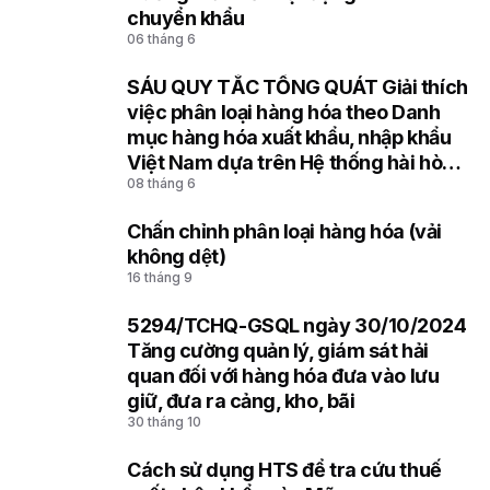
6
chuyển khẩu
06 tháng 6
SÁU QUY TẮC TỔNG QUÁT Giải thích
7
việc phân loại hàng hóa theo Danh
mục hàng hóa xuất khẩu, nhập khẩu
Việt Nam dựa trên Hệ thống hài hòa
08 tháng 6
mô tả và mã hóa hàng hóa (HS) của
Tổ chức Hải quan thế giới
Chấn chỉnh phân loại hàng hóa (vải
8
không dệt)
16 tháng 9
5294/TCHQ-GSQL ngày 30/10/2024
9
Tăng cường quản lý, giám sát hải
quan đối với hàng hóa đưa vào lưu
giữ, đưa ra cảng, kho, bãi
30 tháng 10
Cách sử dụng HTS để tra cứu thuế