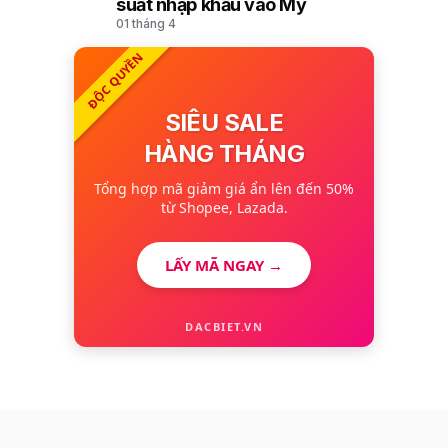
10
suất nhập khẩu vào Mỹ
01 tháng 4
ĐỘC QUYỀN
SIÊU SALE
HÀNG THÁNG
Tổng hợp mã giảm giá ẩn lên đến 50%
từ Shopee, Lazada.
LẤY MÃ NGAY →
DACBIET.VN