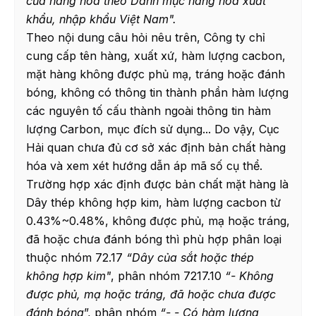
của hàng hóa theo Danh mục hàng hóa xuất
khẩu, nhập khẩu Việt Nam".
Theo nội dung câu hỏi nêu trên, Công ty chỉ
cung cấp tên hàng, xuất xứ, hàm lượng cacbon,
mặt hàng không được phủ mạ, tráng hoặc đánh
bóng, không có thông tin thành phần hàm lượng
các nguyên tố cấu thành ngoài thông tin hàm
lượng Carbon, mục đích sử dụng... Do vậy, Cục
Hải quan chưa đủ cơ sở xác định bản chất hàng
hóa và xem xét hướng dẫn áp mã số cụ thể.
Trường hợp xác định được bản chất mặt hàng là
Dây thép không hợp kim, hàm lượng cacbon từ
0.43%~0.48%, không được phủ, mạ hoặc tráng,
đã hoặc chưa đánh bóng thì phù hợp phân loại
thuộc nhóm 72.17
“Dây của sắt hoặc thép
không hợp kim"
, phân nhóm 7217.10
“- Không
được phủ, mạ hoặc tráng, đã hoặc chưa được
đánh bóng
”, phân nhóm
“- - Có hàm lượng