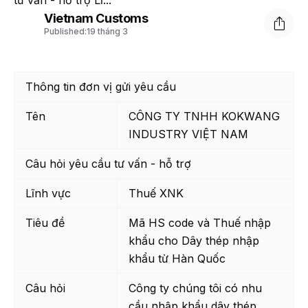
tư vấn - hỗ trợ Lĩ...
Vietnam Customs
Published:
19 tháng 3
Thông tin đơn vị gửi yêu cầu
Tên
CÔNG TY TNHH KOKWANG
INDUSTRY VIỆT NAM
Câu hỏi yêu cầu tư vấn - hỗ trợ
Lĩnh vực
Thuế XNK
Tiêu đề
Mã HS code và Thuế nhập
khẩu cho Dây thép nhập
khẩu từ Hàn Quốc
Câu hỏi
Công ty chúng tôi có nhu
cầu nhập khẩu dây thép