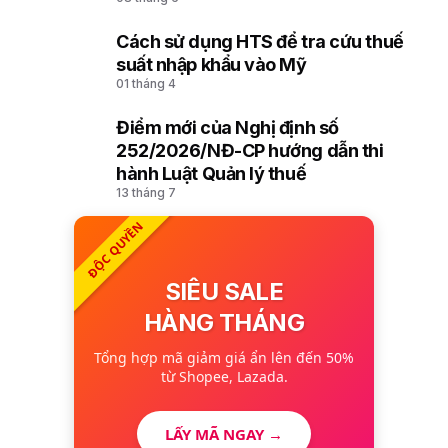
mô tả và mã hóa hàng hóa (HS) của
Tổ chức Hải quan thế giới
Cách sử dụng HTS để tra cứu thuế
9
suất nhập khẩu vào Mỹ
01 tháng 4
Điểm mới của Nghị định số
10
252/2026/NĐ-CP hướng dẫn thi
hành Luật Quản lý thuế
13 tháng 7
ĐỘC QUYỀN
SIÊU SALE
HÀNG THÁNG
Tổng hợp mã giảm giá ẩn lên đến 50%
từ Shopee, Lazada.
LẤY MÃ NGAY →