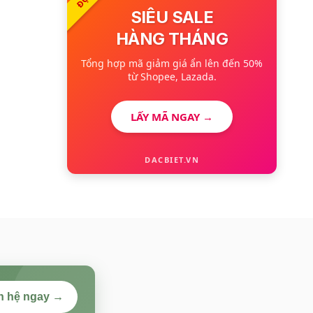
SIÊU SALE
HÀNG THÁNG
Tổng hợp mã giảm giá ẩn lên đến 50%
từ Shopee, Lazada.
LẤY MÃ NGAY →
DACBIET.VN
n hệ ngay →