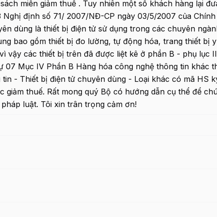
sách miễn giảm thuế . Tuy nhiên một số khách hàng lại đư
 3 Nghị định số 71/ 2007/NĐ-CP ngày 03/5/2007 của Chính
uyên dùng là thiết bị điện tử sử dụng trong các chuyên ngà
ùng bao gồm thiết bị đo lường, tự động hóa, trang thiết bị y
ì vậy các thiết bị trên đã được liệt kê ở phần B - phụ lục II
tự 07 Mục IV Phần B Hàng hóa công nghệ thông tin khác t
tin - Thiết bị điện tử chuyên dùng - Loại khác có mã HS k
ợc giảm thuế. Rất mong quý Bộ có hướng dẫn cụ thể để ch
pháp luật. Tôi xin trân trọng cảm ơn!