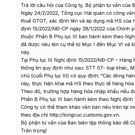
Trả lời câu hỏi của Công ty, Bộ phận tư vấn của B
Ngày 24/2/2022, Tổng cục Hải quan có công văn
thuế GTGT, xác định tên và áp dụng mã HS của
định 15/2022/NĐ-CP ngày 28/1/2022 của Chính ph
thuộc Phần B Phụ lục III ban hành kèm theo Ng
đã được nêu tên cụ thể từ Mục I đến Mục VI và
này.
Tại Phụ lục III Nghị định 15/2022/NĐ-CP – Hàng 
thông tin quy định như sau: STT 07- loại khác, Mụ
chú (cuối Phụ lục III) có quy định: “Các dòng hàn
này, thực hiện khai mã HS theo thực tế hàng hóa
Theo đó, trường hợp hàng hóa nhập khẩu nếu được
Phần B Phụ lục III ban hành kèm theo Nghị địn
Công ty có thể tham khảo văn bản nêu trên tại
theo địa chỉ http://tongcuc.customs.gov.vn.
Bộ phận tư vấn của Ban biên tập thông báo để Côn
Trân trọng!