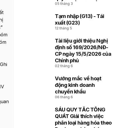
05 tháng 3
soát hải quan thuộc Chi
cục Hải quan khu vực
ất
Tạm nhập (G13) - Tái
hị
4
xuất (G23)
c”
12 tháng 5
Nhóm
Tài liệu giới thiệu Nghị
hóm
5
định số 169/2026/NĐ-
CP ngày 15/5/2026 của
Chính phủ
 Ghi
02 tháng 6
Vướng mắc về hoạt
6
động kinh doanh
IV
chuyển khẩu
06 tháng 6
quan
SÁU QUY TẮC TỔNG
7
QUÁT Giải thích việc
phân loại hàng hóa theo