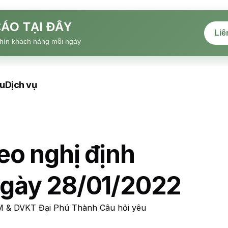
ÁO TẠI ĐÂY
Liê
hìn khách hàng mỗi ngày
ệu
Dịch vụ
eo nghị định
gày 28/01/2022
TM & DVKT Đại Phú Thành Câu hỏi yêu