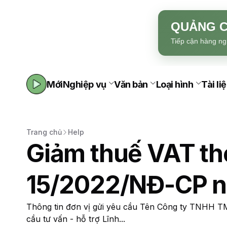
QUẢNG C
Tiếp cận hàng ng
Mới
Nghiệp vụ
Văn bản
Loại hình
Tài li
Trang chủ
Help
Giảm thuế VAT th
15/2022/NĐ-CP n
Thông tin đơn vị gửi yêu cầu Tên Công ty TNHH 
cầu tư vấn - hỗ trợ Lĩnh...