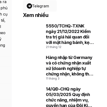
a ra
Telegram
 phủ
nh cụ
Xem nhiều
 tế,
5550/TCHQ-TXNK
I
1
ngày 21/12/2022 Kiểm
heo
tra trị giá hải quan đối
ý
với mặt hàng bánh, kẹo
úng
21 tháng 12
nhập khẩu
Hàng nhập từ Germany
2
và có chứng nhận xuất
xứ (doanh nghiệp tự
chứng nhận, không thể
11 tháng 3
hiện mã REX)
14/QĐ-CHQ ngày
3
05/03/2025 Quy định
chức năng, nhiệm vụ,
quyền hạn của Đội Kiểm