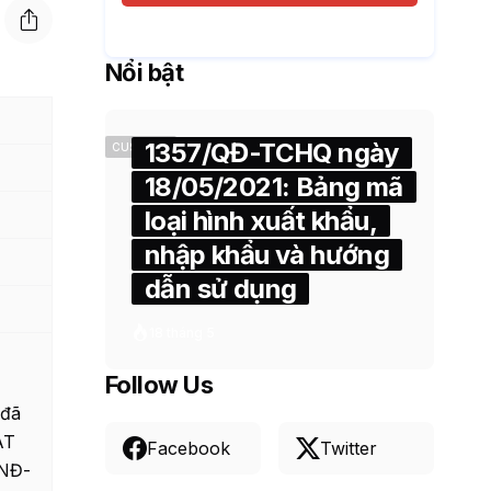
Nổi bật
1357/QĐ-TCHQ ngày
CUSTOMS
18/05/2021: Bảng mã
loại hình xuất khẩu,
nhập khẩu và hướng
dẫn sử dụng
18 tháng 5
Follow Us
 đã
AT
Facebook
Twitter
/NĐ-