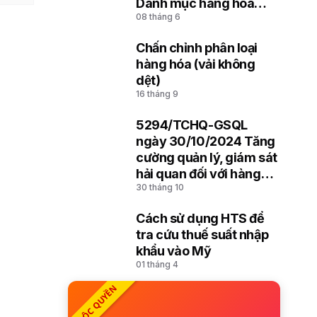
Danh mục hàng hóa
08 tháng 6
xuất khẩu, nhập khẩu
Việt Nam dựa trên Hệ
Chấn chỉnh phân loại
thống hài hòa mô tả và
8
hàng hóa (vải không
mã hóa hàng hóa (HS)
dệt)
của Tổ chức Hải quan
16 tháng 9
thế giới
5294/TCHQ-GSQL
9
ngày 30/10/2024 Tăng
cường quản lý, giám sát
hải quan đối với hàng
30 tháng 10
hóa đưa vào lưu giữ,
đưa ra cảng, kho, bãi
Cách sử dụng HTS để
10
tra cứu thuế suất nhập
khẩu vào Mỹ
01 tháng 4
ĐỘC QUYỀN