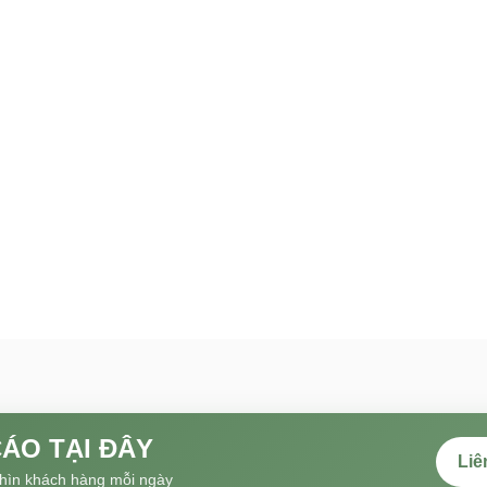
ÁO TẠI ĐÂY
Liê
hìn khách hàng mỗi ngày