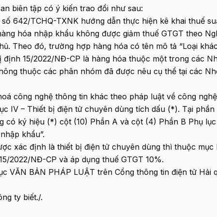
an biên tập có ý kiến trao đổi như sau:
 số 642/TCHQ-TXNK hướng dẫn thực hiện kê khai thuế su
 hàng hóa nhập khẩu không được giảm thuế GTGT theo Ng
ủ. Theo đó, trường hợp hàng hóa có tên mô tả “Loại khá
hị định 15/2022/NĐ-CP là hàng hóa thuộc một trong các 
 không thuộc các phân nhóm đã được nêu cụ thể tại các N
hoá công nghệ thông tin khác theo pháp luật về công nghệ
c IV – Thiết bị điện tử chuyên dùng tích dấu (*). Tại phần
g có ký hiệu (*) cột (10) Phần A và cột (4) Phần B Phụ lục
 nhập khẩu”.
 xác định là thiết bị điện tử chuyên dùng thì thuộc mục 
h 15/2022/NĐ-CP và áp dụng thuế GTGT 10%.
 mục VĂN BẢN PHÁP LUẬT trên Cổng thông tin điện tử Hải 
g ty biết./.