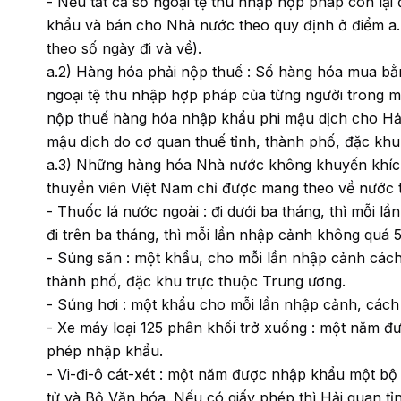
- Nếu tất cả số ngoại tệ thu nhập hợp pháp còn l
khẩu và bán cho Nhà nước theo quy định ở điểm a.
theo số ngày đi và về).
a.2) Hàng hóa phải nộp thuế : Số hàng hóa mua bằ
ngoại tệ thu nhập hợp pháp của từng người trong mộ
nộp thuế hàng hóa nhập khẩu phi mậu dịch cho Hải
mậu dịch do cơ quan thuế tỉnh, thành phố, đặc khu 
a.3) Những hàng hóa Nhà nước không khuyến khích
thuyền viên Việt Nam chỉ được mang theo về nước t
- Thuốc lá nước ngoài : đi dưới ba tháng, thì mỗi lầ
đi trên ba tháng, thì mỗi lần nhập cảnh không quá 5
- Súng săn : một khẩu, cho mỗi lần nhập cảnh các
thành phố, đặc khu trực thuộc Trung ương.
- Súng hơi : một khẩu cho mỗi lần nhập cảnh, các
- Xe máy loại 125 phân khối trở xuống : một năm đ
phép nhập khẩu.
- Vi-đi-ô cát-xét : một năm được nhập khẩu một bộ
tử và Bộ Văn hóa. Nếu có giấy phép thì Hải quan tỉ