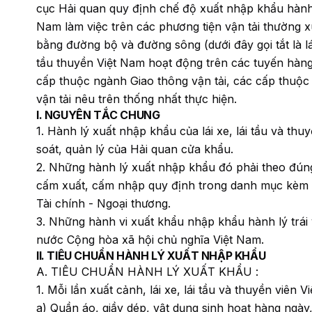
cục Hải quan quy định chế độ xuất nhập khẩu hành lý
Nam làm việc trên các phương tiện vận tải thường x
bằng đường bộ và đường sông (dưới đây gọi tắt là lá
tầu thuyền Việt Nam hoạt động trên các tuyến hàng 
cấp thuộc ngành Giao thông vận tải, các cấp thuộc
vận tải nêu trên thống nhất thực hiện.
I. NGUYÊN TẮC CHUNG
1. Hành lý xuất nhập khẩu của lái xe, lái tầu và thu
soát, quản lý của Hải quan cửa khẩu.
2. Những hành lý xuất nhập khẩu đó phải theo đún
cấm xuất, cấm nhập quy định trong danh mục kèm 
Tài chính - Ngoại thương.
3. Những hành vi xuất khẩu nhập khẩu hành lý trái 
nước Cộng hòa xã hội chủ nghĩa Việt Nam.
II. TIÊU CHUẨN HÀNH LÝ XUẤT NHẬP KHẨU
A. TIÊU CHUẨN HÀNH LÝ XUẤT KHẨU :
1. Mỗi lần xuất cảnh, lái xe, lái tầu và thuyền viê
a) Quần áo, giầy dép, vật dụng sinh hoạt hàng ngày