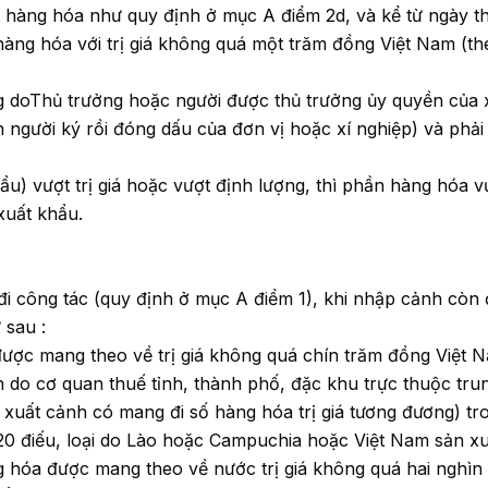
o hàng hóa như quy định ở mục A điểm 2d, và kể từ ngày th
àng hóa với trị giá không quá một trăm đồng Việt Nam (th
ng doThủ trưởng hoặc người được thủ trưởng ủy quyền của 
ên người ký rồi đóng dấu của đơn vị hoặc xí nghiệp) và phải
u) vượt trị giá hoặc vượt định lượng, thì phần hàng hóa vư
xuất khẩu.
i công tác (quy định ở mục A điểm 1), khi nhập cảnh còn
 sau :
được mang theo về trị giá không quá chín trăm đồng Việt 
h do cơ quan thuế tỉnh, thành phố, đặc khu trực thuộc tru
 xuất cảnh có mang đi số hàng hóa trị giá tương đương) tr
o 20 điếu, loại do Lào hoặc Campuchia hoặc Việt Nam sản xu
g hóa được mang theo về nước trị giá không quá hai nghìn