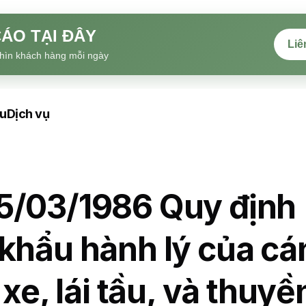
ÁO TẠI ĐÂY
Liê
hìn khách hàng mỗi ngày
ệu
Dịch vụ
5/03/1986 Quy định
khẩu hành lý của cá
 xe, lái tầu, và thuyề