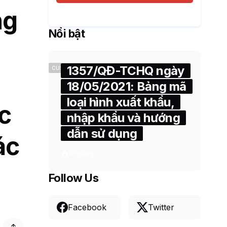
ng
Nổi bật
1357/QĐ-TCHQ ngày
CUSTOMS
18/05/2021: Bảng mã
loại hình xuất khẩu,
c
nhập khẩu và hướng
dẫn sử dụng
ác
18 tháng 5
Follow Us
Facebook
Twitter