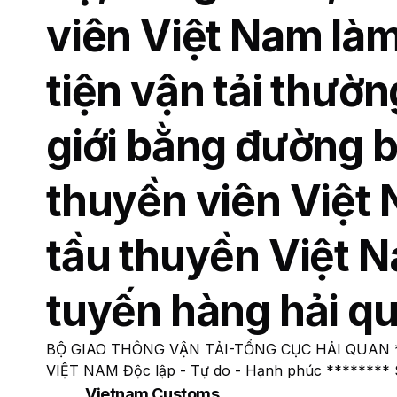
viên Việt Nam làm
tiện vận tải thườn
giới bằng đường 
thuyền viên Việt 
tầu thuyền Việt N
tuyến hàng hải qu
BỘ GIAO THÔNG VẬN TẢI-TỔNG CỤC HẢI QUAN 
VIỆT NAM Độc lập - Tự do - Hạnh phúc ******** S
Vietnam Customs