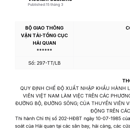
Published:
15 tháng 3
BỘ GIAO THÔNG
C
VẬN TẢI-TỔNG CỤC
HẢI QUAN
******
Số: 297-TT/LB
TH
QUY ĐỊNH CHẾ ĐỘ XUẤT NHẬP KHẨU HÀNH LÝ
VIÊN VIỆT NAM LÀM VIỆC TRÊN CÁC PHƯƠNG
ĐƯỜNG BỘ, ĐƯỜNG SÔNG; CỦA THUYỀN VIÊN V
ĐỘNG TRÊN CÁC
Thi hành Chỉ thị số 202-HĐBT ngày 10-07-1985 của 
soát của Hải quan tại các sân bay, hải cảng, các c