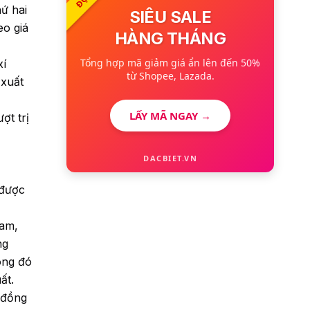
ứ hai
SIÊU SALE
eo giá
HÀNG THÁNG
Tổng hợp mã giảm giá ẩn lên đến 50%
xí
từ Shopee, Lazada.
 xuất
LẤY MÃ NGAY →
ợt trị
DACBIET.VN
 được
Nam,
ng
ong đó
ất.
 đồng