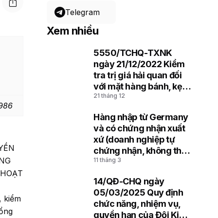
Telegram
Xem nhiều
5550/TCHQ-TXNK
1
ngày 21/12/2022 Kiểm
tra trị giá hải quan đối
với mặt hàng bánh, kẹo
21 tháng 12
nhập khẩu
1986
Hàng nhập từ Germany
2
và có chứng nhận xuất
xứ (doanh nghiệp tự
UYỀN
chứng nhận, không thể
ẰNG
11 tháng 3
hiện mã REX)
 HOẠT
14/QĐ-CHQ ngày
3
05/03/2025 Quy định
, kiểm
chức năng, nhiệm vụ,
Tổng
quyền hạn của Đội Kiểm