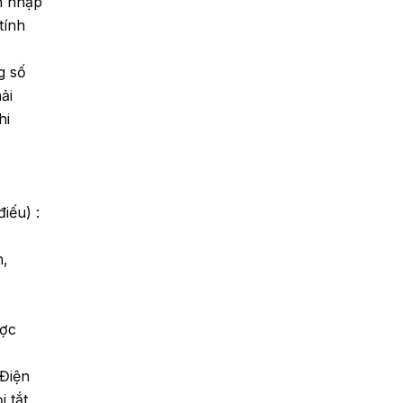
h nhập
tính
g số
ải
hi
iếu) :
h,
ược
 Điện
 tắt