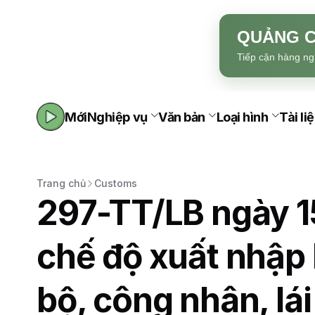
QUẢNG C
Tiếp cận hàng ng
Mới
Nghiệp vụ
Văn bản
Loại hình
Tài li
Trang chủ
Customs
297-TT/LB ngày 1
chế độ xuất nhập 
bộ, công nhân, lái