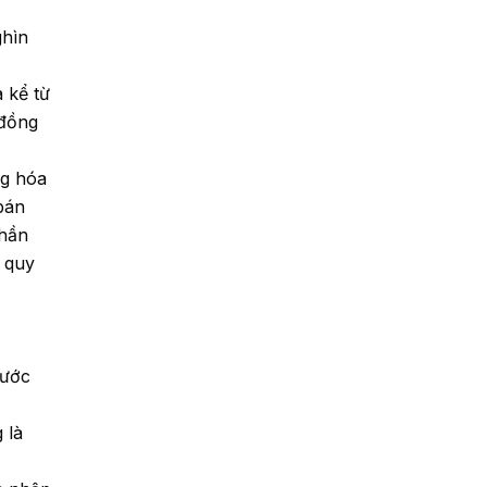
ghìn
 kể từ
 đồng
ng hóa
bán
phần
 quy
nước
 là