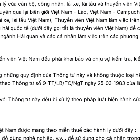
 của cán bộ, công nhân, lái xe, lái tầu và thuyền viên Vi
uyên qua lại biên giới Việt Nam – Lào, Việt Nam – Campuch
i xe, lái tầu Việt Nam), Thuyền viên Việt Nam làm việc trên
hải quốc tế (dưới đây gọi tắt là thuyền viên Việt Nam) để 
 ngành Hải quan và các cá nhân làm việc trên các phương 
yền viên Việt Nam đều phải khai báo và chịu sự kiểm tra, ki
g những quy định của Thông tư này và không thuộc loại h
theo Thông tư số 9-TT/LB/TC/NgT ngày 25-03-1983 của li
với Thông tư này đều bị xử lý theo pháp luật hiện hành củ
n Việt Nam được mang theo miễn thuế các hành lý dưới đây :
, đồ dùng nghề nghiệp, v.v… để sử dụng cho cá nhân trong