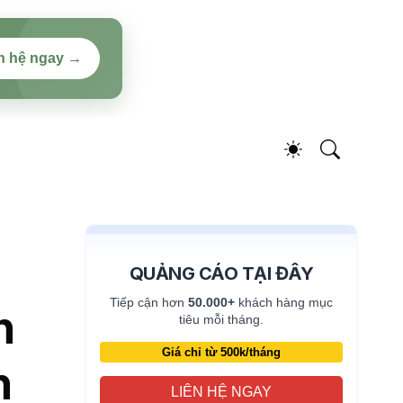
n hệ ngay →
QUẢNG CÁO TẠI ĐÂY
Tiếp cận hơn
50.000+
khách hàng mục
n
tiêu mỗi tháng.
Giá chỉ từ 500k/tháng
n
LIÊN HỆ NGAY