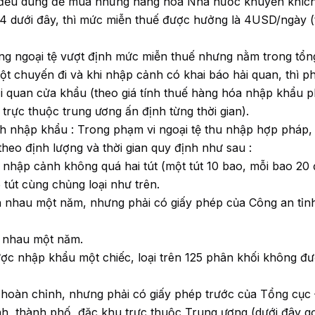
ại đều dùng để mua những hàng hóa Nhà nước khuyến khíc
4 dưới đây, thì mức miễn thuế được hưởng là 4USD/ngày (
ng ngoại tệ vượt định mức miễn thuế nhưng nằm trong tổn
t chuyến đi và khi nhập cảnh có khai báo hải quan, thì ph
 quan cửa khẩu (theo giá tính thuế hàng hóa nhập khẩu p
trực thuộc trung ương ấn định từng thời gian).
 nhập khẩu : Trong phạm vi ngoại tệ thu nhập hợp pháp,
heo định lượng và thời gian quy định như sau :
n nhập cảnh không quá hai tút (một tút 10 bao, mỗi bao 20 đ
 tút cùng chủng loại như trên.
h nhau một năm, nhưng phải có giấy phép của Công an tỉn
h nhau một năm.
ược nhập khẩu một chiếc, loại trên 125 phân khối không đ
 hoàn chỉnh, nhưng phải có giấy phép trước của Tổng cục
nh, thành phố, đặc khu trực thuộc Trung ương (dưới đây gọi