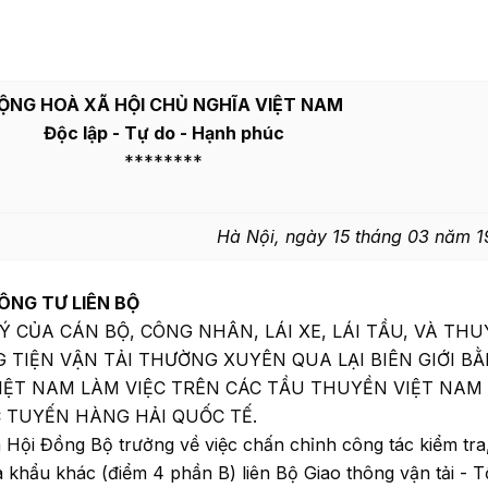
ỘNG HOÀ XÃ HỘI CHỦ NGHĨA VIỆT NAM
Độc lập - Tự do - Hạnh phúc
********
Hà Nội, ngày 15 tháng 03 năm 
ÔNG TƯ LIÊN BỘ
 CỦA CÁN BỘ, CÔNG NHÂN, LÁI XE, LÁI TẦU, VÀ TH
 TIỆN VẬN TẢI THƯỜNG XUYÊN QUA LẠI BIÊN GIỚI B
IỆT NAM LÀM VIỆC TRÊN CÁC TẦU THUYỀN VIỆT NAM
 TUYẾN HÀNG HẢI QUỐC TẾ.
Hội Đồng Bộ trưởng về việc chấn chỉnh công tác kiểm tra
ửa khẩu khác (điểm 4 phần B) liên Bộ Giao thông vận tải - 