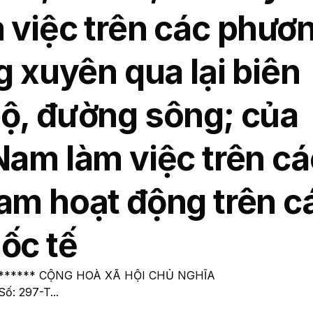
 việc trên các phươ
g xuyên qua lại biên
bộ, đường sông; của
Nam làm việc trên cá
am hoạt động trên c
ốc tế
****** CỘNG HOÀ XÃ HỘI CHỦ NGHĨA
ố: 297-T...