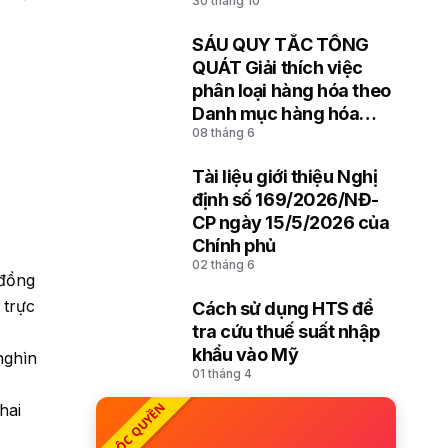
30 tháng 10
hóa đưa vào lưu giữ,
đưa ra cảng, kho, bãi
SÁU QUY TẮC TỔNG
8
QUÁT Giải thích việc
phân loại hàng hóa theo
Danh mục hàng hóa
08 tháng 6
xuất khẩu, nhập khẩu
Việt Nam dựa trên Hệ
Tài liệu giới thiệu Nghị
thống hài hòa mô tả và
9
định số 169/2026/NĐ-
mã hóa hàng hóa (HS)
CP ngày 15/5/2026 của
của Tổ chức Hải quan
Chính phủ
thế giới
02 tháng 6
 đồng
 trực
Cách sử dụng HTS để
10
tra cứu thuế suất nhập
khẩu vào Mỹ
nghìn
01 tháng 4
ĐỘC QUYỀN
hai