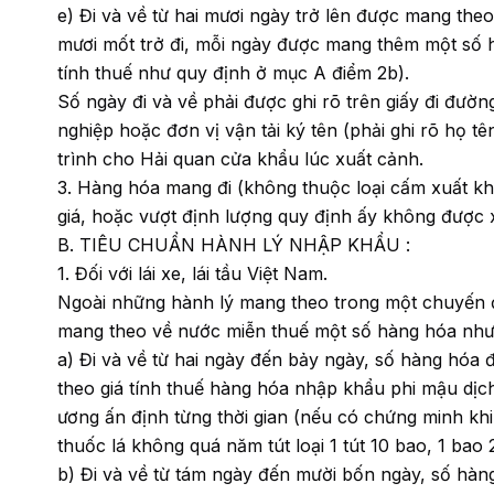
e) Đi và về từ hai mươi ngày trở lên được mang the
mươi mốt trở đi, mỗi ngày được mang thêm một số h
tính thuế như quy định ở mục A điểm 2b).
Số ngày đi và về phải được ghi rõ trên giấy đi đườ
nghiệp hoặc đơn vị vận tải ký tên (phải ghi rõ họ t
trình cho Hải quan cửa khẩu lúc xuất cảnh.
3. Hàng hóa mang đi (không thuộc loại cấm xuất khẩ
giá, hoặc vượt định lượng quy định ấy không được 
B. TIÊU CHUẨN HÀNH LÝ NHẬP KHẨU :
1. Đối với lái xe, lái tầu Việt Nam.
Ngoài những hành lý mang theo trong một chuyến đ
mang theo về nước miễn thuế một số hàng hóa như
a) Đi và về từ hai ngày đến bảy ngày, số hàng hóa 
theo giá tính thuế hàng hóa nhập khẩu phi mậu dịc
ương ấn định từng thời gian (nếu có chứng minh khi
thuốc lá không quá năm tút loại 1 tút 10 bao, 1 ba
b) Đi và về từ tám ngày đến mười bốn ngày, số hàn