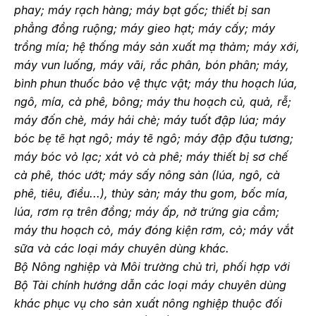
phay; máy rạch hàng; máy bạt gốc; thiết bị san
phẳng đồng ruộng; máy gieo hạt; máy cấy; máy
trồng mía; hệ thống máy sản xuất mạ thảm; máy xới,
máy vun luống, máy vãi, rắc phân, bón phân; máy,
bình phun thuốc bảo vệ thực vật; máy thu hoạch lúa,
ngô, mía, cà phê, bông; máy thu hoạch củ, quả, rễ;
máy đốn chè, máy hái chè; máy tuốt đập lúa; máy
bóc bẹ tẽ hạt ngô; máy tẽ ngô; máy đập đậu tương;
máy bóc vỏ lạc; xát vỏ cà phê; máy thiết bị sơ chế
cà phê, thóc ướt; máy sấy nông sản (lúa, ngô, cà
phê, tiêu, điều...), thủy sản; máy thu gom, bốc mía,
lúa, rơm rạ trên đồng; máy ấp, nở trứng gia cầm;
máy thu hoạch cỏ, máy đóng kiện rơm, cỏ; máy vắt
sữa và các loại máy chuyên dùng khác.
Bộ Nông nghiệp và Môi trường chủ trì, phối hợp với
Bộ Tài chính hướng dẫn các loại máy chuyên dùng
khác phục vụ cho sản xuất nông nghiệp thuộc đối