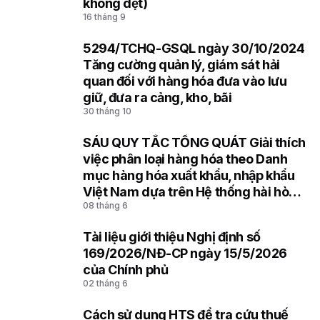
6
không dệt)
16 tháng 9
5294/TCHQ-GSQL ngày 30/10/2024
7
Tăng cường quản lý, giám sát hải
quan đối với hàng hóa đưa vào lưu
giữ, đưa ra cảng, kho, bãi
30 tháng 10
SÁU QUY TẮC TỔNG QUÁT Giải thích
8
việc phân loại hàng hóa theo Danh
mục hàng hóa xuất khẩu, nhập khẩu
Việt Nam dựa trên Hệ thống hài hòa
08 tháng 6
mô tả và mã hóa hàng hóa (HS) của
Tổ chức Hải quan thế giới
Tài liệu giới thiệu Nghị định số
9
169/2026/NĐ-CP ngày 15/5/2026
của Chính phủ
02 tháng 6
Cách sử dụng HTS để tra cứu thuế