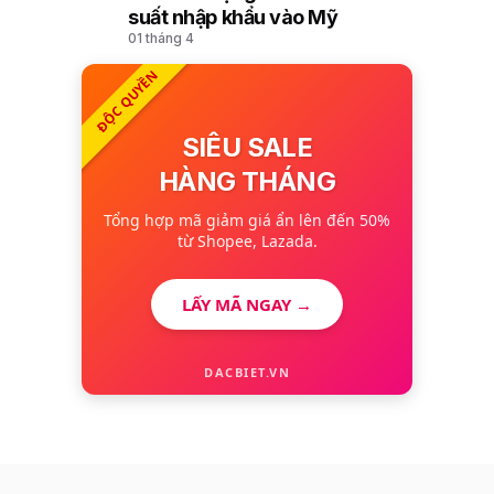
10
suất nhập khẩu vào Mỹ
01 tháng 4
ĐỘC QUYỀN
SIÊU SALE
HÀNG THÁNG
Tổng hợp mã giảm giá ẩn lên đến 50%
từ Shopee, Lazada.
LẤY MÃ NGAY →
DACBIET.VN