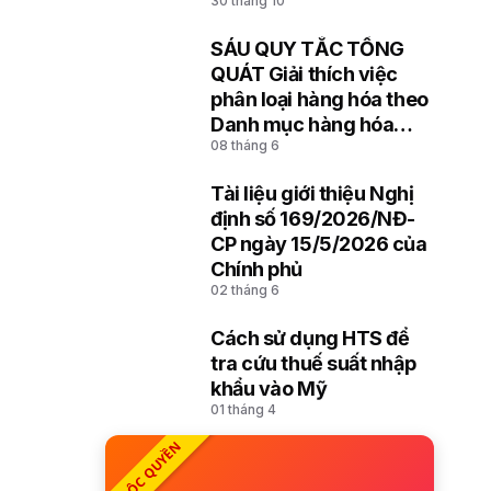
30 tháng 10
hóa đưa vào lưu giữ,
đưa ra cảng, kho, bãi
SÁU QUY TẮC TỔNG
8
QUÁT Giải thích việc
phân loại hàng hóa theo
Danh mục hàng hóa
08 tháng 6
xuất khẩu, nhập khẩu
Việt Nam dựa trên Hệ
Tài liệu giới thiệu Nghị
thống hài hòa mô tả và
9
định số 169/2026/NĐ-
mã hóa hàng hóa (HS)
CP ngày 15/5/2026 của
của Tổ chức Hải quan
Chính phủ
thế giới
02 tháng 6
Cách sử dụng HTS để
10
tra cứu thuế suất nhập
khẩu vào Mỹ
01 tháng 4
ĐỘC QUYỀN