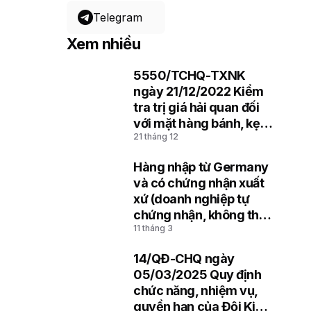
Telegram
Xem nhiều
5550/TCHQ-TXNK
1
ngày 21/12/2022 Kiểm
tra trị giá hải quan đối
với mặt hàng bánh, kẹo
21 tháng 12
nhập khẩu
Hàng nhập từ Germany
2
và có chứng nhận xuất
xứ (doanh nghiệp tự
chứng nhận, không thể
11 tháng 3
hiện mã REX)
14/QĐ-CHQ ngày
3
05/03/2025 Quy định
chức năng, nhiệm vụ,
quyền hạn của Đội Kiểm