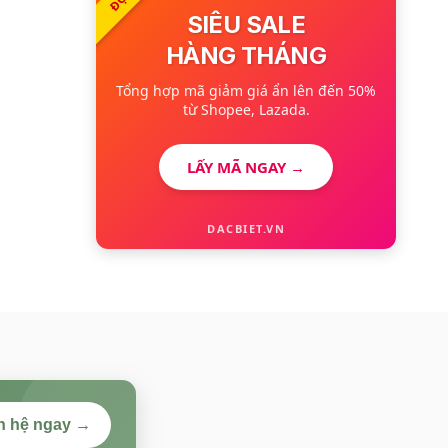
SIÊU SALE
HÀNG THÁNG
Tổng hợp mã giảm giá ẩn lên đến 50%
từ Shopee, Lazada.
LẤY MÃ NGAY →
DACBIET.VN
n hệ ngay →