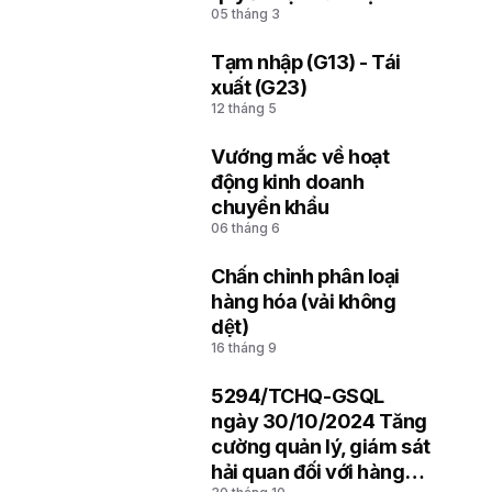
05 tháng 3
soát hải quan thuộc Chi
cục Hải quan khu vực
Tạm nhập (G13) - Tái
4
xuất (G23)
12 tháng 5
Vướng mắc về hoạt
5
động kinh doanh
chuyển khẩu
06 tháng 6
Chấn chỉnh phân loại
6
hàng hóa (vải không
dệt)
16 tháng 9
5294/TCHQ-GSQL
7
ngày 30/10/2024 Tăng
cường quản lý, giám sát
hải quan đối với hàng