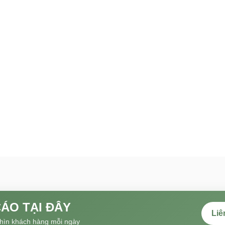
ÁO TẠI ĐÂY
Liê
hìn khách hàng mỗi ngày