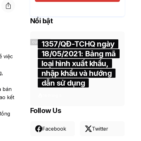
Nổi bật
1357/QĐ-TCHQ ngày
CUSTOMS
18/05/2021: Bảng mã
ề việc
loại hình xuất khẩu,
nhập khẩu và hướng
g,
dẫn sử dụng
a bán
18 tháng 5
ao kết
Follow Us
đồng
Facebook
Twitter