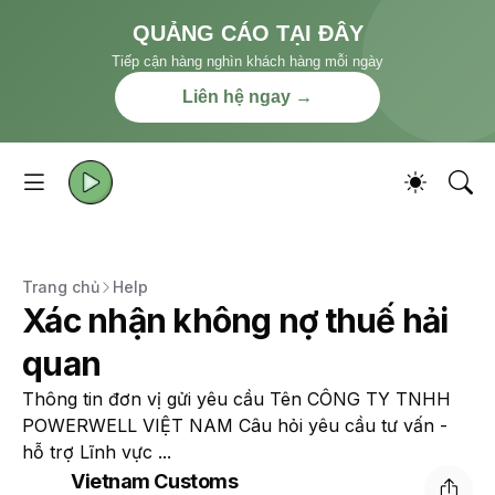
QUẢNG CÁO TẠI ĐÂY
Tiếp cận hàng nghìn khách hàng mỗi ngày
Liên hệ ngay →
Trang chủ
Help
Xác nhận không nợ thuế hải
quan
Thông tin đơn vị gửi yêu cầu Tên CÔNG TY TNHH
POWERWELL VIỆT NAM Câu hỏi yêu cầu tư vấn -
hỗ trợ Lĩnh vực ...
Vietnam Customs