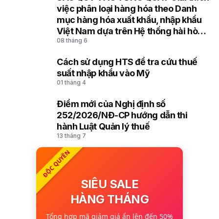
8
việc phân loại hàng hóa theo Danh
mục hàng hóa xuất khẩu, nhập khẩu
Việt Nam dựa trên Hệ thống hài hòa
08 tháng 6
mô tả và mã hóa hàng hóa (HS) của
Tổ chức Hải quan thế giới
Cách sử dụng HTS để tra cứu thuế
9
suất nhập khẩu vào Mỹ
01 tháng 4
Điểm mới của Nghị định số
10
252/2026/NĐ-CP hướng dẫn thi
hành Luật Quản lý thuế
13 tháng 7
ĐỘC QUYỀN
SIÊU SALE
HÀNG THÁNG
Tổng hợp mã giảm giá ẩn lên đến 50%