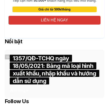
Tiếp cận hơn
50.000+
khách hàng mục tiêu mỗi tháng.
Giá chỉ từ 500k/tháng
LIÊN HỆ NGAY
Nổi bật
1357/QĐ-TCHQ ngày
CUSTOMS
18/05/2021: Bảng mã loại hình
xuất khẩu, nhập khẩu và hướng
dẫn sử dụng
18 tháng 5
Follow Us