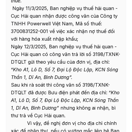
thuế.
Ngày 11/3/2025, Ban nghiệp vụ thuế hải quan -
Cục Hải quan nhận được công văn của Công ty
TNHH Powerwell Việt Nam, Mã số thuế:
3700831252-001 về việc xác nhận nợ thuế đối
với hàng hóa xuất nhập khẩu;
Ngày 12/3/2025, Ban nghiệp vụ thuế hải quan -
Cục Hải quan có công văn trả lời số 3198/TXNK-
DTQLT gửi theo yêu cầu của đơn vị, địa chỉ:
“
Kho A1, Lô D, Số 7, Đại Lộ Độc Lập, KCN Sóng
Thần 1, Dĩ An, Bình Dương
”.
Sau khi rà soát thì công văn số 3198/TXNK-
DTQLT đã được Bưu điện phát đến địa chỉ: “
Kho
A1, Lô D, Số 7, Đại Lộ Độc Lập, KCN Sóng Thần
1, Dĩ An, Bình Dương
”
nhưng không ai nhận, bì
thư trả về Cục Hải quan.
Vì vậy, đề nghị đơn vị cho địa chỉ chính
xác để nhận thư, nếu có vướng mắc liên hệ Ban