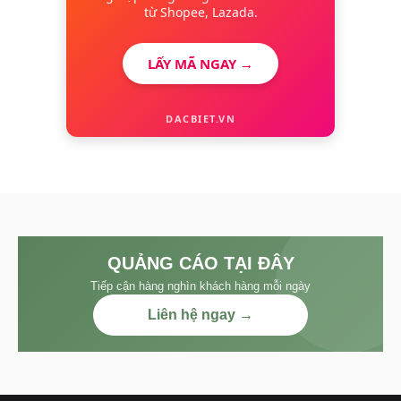
từ Shopee, Lazada.
LẤY MÃ NGAY →
DACBIET.VN
QUẢNG CÁO TẠI ĐÂY
Tiếp cận hàng nghìn khách hàng mỗi ngày
Liên hệ ngay →