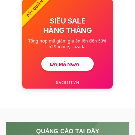
ĐỘC QUYỀN
SIÊU SALE
HÀNG THÁNG
Tổng hợp mã giảm giá ẩn lên đến 50%
từ Shopee, Lazada.
LẤY MÃ NGAY →
DACBIET.VN
QUẢNG CÁO TẠI ĐÂY