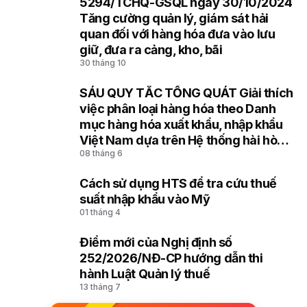
5294/TCHQ-GSQL ngày 30/10/2024
7
Tăng cường quản lý, giám sát hải
quan đối với hàng hóa đưa vào lưu
giữ, đưa ra cảng, kho, bãi
30 tháng 10
SÁU QUY TẮC TỔNG QUÁT Giải thích
8
việc phân loại hàng hóa theo Danh
mục hàng hóa xuất khẩu, nhập khẩu
Việt Nam dựa trên Hệ thống hài hòa
08 tháng 6
mô tả và mã hóa hàng hóa (HS) của
Tổ chức Hải quan thế giới
Cách sử dụng HTS để tra cứu thuế
9
suất nhập khẩu vào Mỹ
01 tháng 4
Điểm mới của Nghị định số
10
252/2026/NĐ-CP hướng dẫn thi
hành Luật Quản lý thuế
13 tháng 7