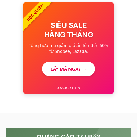
ĐỘC QUYỀN
SIÊU SALE
HÀNG THÁNG
Tổng hợp mã giảm giá ẩn lên đến 50%
từ Shopee, Lazada.
LẤY MÃ NGAY →
DACBIET.VN