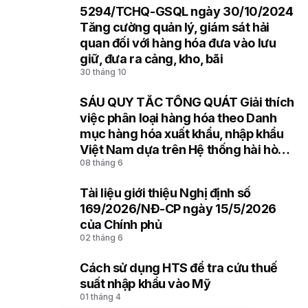
5294/TCHQ-GSQL ngày 30/10/2024
7
Tăng cường quản lý, giám sát hải
quan đối với hàng hóa đưa vào lưu
giữ, đưa ra cảng, kho, bãi
30 tháng 10
SÁU QUY TẮC TỔNG QUÁT Giải thích
8
việc phân loại hàng hóa theo Danh
mục hàng hóa xuất khẩu, nhập khẩu
Việt Nam dựa trên Hệ thống hài hòa
08 tháng 6
mô tả và mã hóa hàng hóa (HS) của
Tổ chức Hải quan thế giới
Tài liệu giới thiệu Nghị định số
9
169/2026/NĐ-CP ngày 15/5/2026
của Chính phủ
02 tháng 6
Cách sử dụng HTS để tra cứu thuế
10
suất nhập khẩu vào Mỹ
01 tháng 4