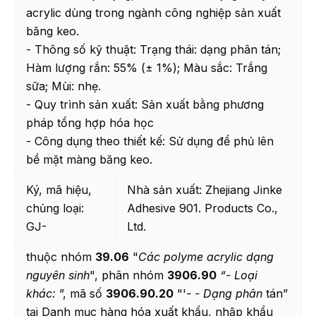
acrylic dùng trong ngành công nghiệp sản xuất
băng keo.
- Thông số kỹ thuật: Trạng thái: dạng phân tán;
Hàm lượng rắn: 55% (± 1%); Màu sắc: Trắng
sữa; Mùi: nhẹ.
- Quy trình sản xuất: Sản xuất bằng phương
pháp tổng hợp hóa học
- Công dụng theo thiết kế: Sử dụng để phủ lên
bề mặt màng băng keo.
Ký, mã hiệu,
Nhà sản xuất: Zhejiang Jinke
chủng loại:
Adhesive 901. Products Co.,
GJ-
Ltd.
thuộc nhóm
39.06
"
Các polyme acrylic dạng
nguyên sinh
", phân nhóm
3906.90
“- Loại
khác:
”, mã số
3906.90.20
"'
- - Dạng phân
tán”
tại Danh mục hàng hóa xuất khẩu, nhập khẩu