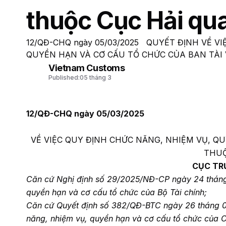
thuộc Cục Hải qu
12/QĐ-CHQ ngày 05/03/2025 QUYẾT ĐỊNH VỀ V
QUYỀN HẠN VÀ CƠ CẤU TỔ CHỨC CỦA BAN TÀI V
Vietnam Customs
Published:
05 tháng 3
12/QĐ-CHQ ngày 05/03/2025
VỀ VIỆC QUY ĐỊNH CHỨC NĂNG, NHIỆM VỤ, QU
THUỘ
CỤC TR
Căn cứ Nghị định số 29/2025/NĐ-CP ngày 24 tháng
quyền hạn và cơ cấu tổ chức của Bộ Tài chính;
Căn cứ Quyết định số 382/QĐ-BTC ngày 26 tháng 02
năng, nhiệm vụ, quyền hạn và cơ cấu tổ chức của C