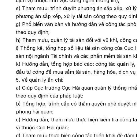
dịch vụ thuộc lĩnh vực công nghệ thông tin);
e) Tham mưu, trình duyệt phương án sắp xếp, xử lý
phương án sắp xếp, xử lý tài sản công theo quy địn
g) Phổ biến văn bản và hướng dẫn về công tác phòn
theo quy định;
h) Tham mưu, quản lý tài sản đối với vũ khí, công 
i) Thống kê, tổng hợp số liệu tài sản công của Cục
sản nội ngành Tài chính và các phần mềm tài sản k
k) Hướng dẫn, tổng hợp báo cáo: công tác quản lý,
đầu tư công để mua sắm tài sản, hàng hóa, dịch vụ 
5. Về quản lý ấn chỉ:
a) Giúp Cục trưởng Cục Hải quan quản lý thống nhấ
theo quy định của pháp luật;
b) Tổng hợp, trình cấp có thẩm quyền phê duyệt nh
phong hải quan;
c) Hướng dẫn, tham mưu thực hiện kiểm tra công tá
vị thuộc Cục Hải quan;
d) Tham mưu thực hiện công tác triển khai để đảm 