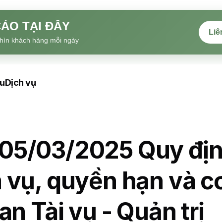
ÁO TẠI ĐÂY
Liê
hìn khách hàng mỗi ngày
ệu
Dịch vụ
05/03/2025 Quy đị
 vụ, quyền hạn và c
n Tài vụ - Quản trị