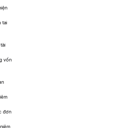
hiện
 tai
tài
ng vốn
an
niêm
c đơn
 niêm