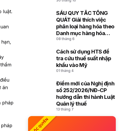
30 tháng 10
hóa đưa vào lưu giữ,
đưa ra cảng, kho, bãi
 luật.
SÁU QUY TẮC TỔNG
8
QUÁT Giải thích việc
phân loại hàng hóa theo
quan
Danh mục hàng hóa
08 tháng 6
xuất khẩu, nhập khẩu
 hạn,
Việt Nam dựa trên Hệ
Cách sử dụng HTS để
thống hài hòa mô tả và
9
ây
tra cứu thuế suất nhập
mã hóa hàng hóa (HS)
 thẩm
khẩu vào Mỹ
của Tổ chức Hải quan
01 tháng 4
thế giới
điều
Điểm mới của Nghị định
ự án
10
số 252/2026/NĐ-CP
hướng dẫn thi hành Luật
h pháp
Quản lý thuế
13 tháng 7
ĐỘC QUYỀN
a pháp