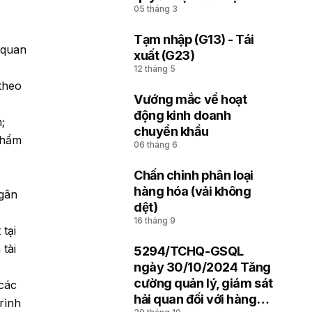
05 tháng 3
soát hải quan thuộc Chi
cục Hải quan khu vực
Tạm nhập (G13) - Tái
 quan
4
xuất (G23)
12 tháng 5
theo
Vướng mắc về hoạt
5
động kinh doanh
;
chuyển khẩu
thẩm
06 tháng 6
Chấn chỉnh phân loại
6
hàng hóa (vải không
ngân
dệt)
16 tháng 9
tại
tài
5294/TCHQ-GSQL
7
ngày 30/10/2024 Tăng
cường quản lý, giám sát
 các
hải quan đối với hàng
rình