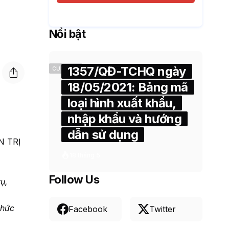
Nổi bật
1357/QĐ-TCHQ ngày
CUSTOMS
18/05/2021: Bảng mã
loại hình xuất khẩu,
nhập khẩu và hướng
dẫn sử dụng
N TRỊ
18 tháng 5
Follow Us
ụ,
chức
Facebook
Twitter