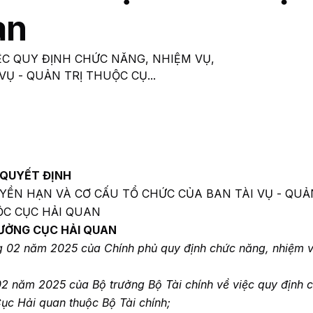
an
IỆC QUY ĐỊNH CHỨC NĂNG, NHIỆM VỤ,
Ụ - QUẢN TRỊ THUỘC CỤ...
QUYẾT ĐỊNH
YỀN HẠN VÀ CƠ CẤU TỔ CHỨC CỦA BAN TÀI VỤ - QUẢ
C CỤC HẢI QUAN
ƯỞNG CỤC HẢI QUAN
 02 năm 2025 của Chính phủ quy định chức năng, nhiệm v
 năm 2025 của Bộ trưởng Bộ Tài chính về việc quy định 
ục Hải quan thuộc Bộ Tài chính;