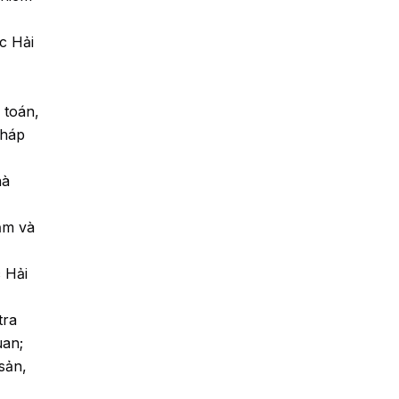
c Hải
 toán,
pháp
hà
ắm và
 Hải
tra
uan;
sản,