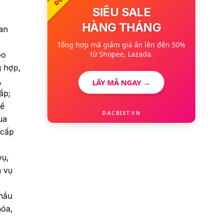
SIÊU SALE
HÀNG THÁNG
uan
Tổng hợp mã giảm giá ẩn lên đến 50%
từ Shopee, Lazada.
eo
g hợp,
,
LẤY MÃ NGAY →
ấp;
kế
DACBIET.VN
ua
 cấp
vụ,
h vụ
thầu
hóa,