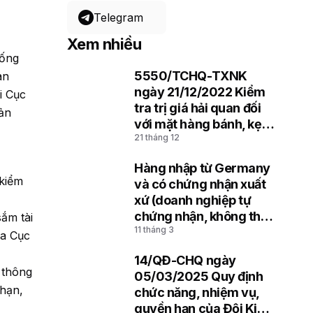
Telegram
Xem nhiều
hống
5550/TCHQ-TXNK
an
1
ngày 21/12/2022 Kiểm
i Cục
tra trị giá hải quan đối
sản
với mặt hàng bánh, kẹo
21 tháng 12
nhập khẩu
Hàng nhập từ Germany
2
 kiểm
và có chứng nhận xuất
xứ (doanh nghiệp tự
chứng nhận, không thể
sắm tài
11 tháng 3
hiện mã REX)
ủa Cục
14/QĐ-CHQ ngày
3
 thông
05/03/2025 Quy định
 hạn,
chức năng, nhiệm vụ,
quyền hạn của Đội Kiểm