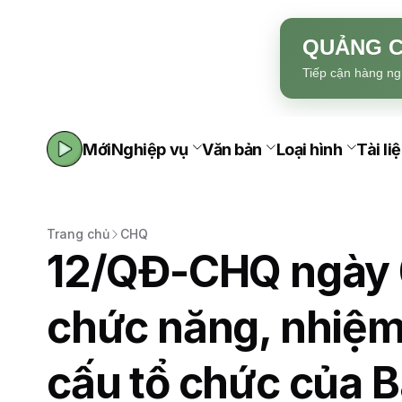
QUẢNG C
Tiếp cận hàng ng
Mới
Nghiệp vụ
Văn bản
Loại hình
Tài li
Trang chủ
CHQ
12/QĐ-CHQ ngày 
chức năng, nhiệm
cấu tổ chức của Ba