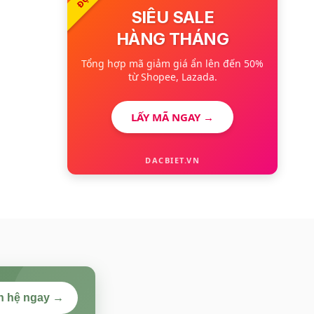
SIÊU SALE
HÀNG THÁNG
Tổng hợp mã giảm giá ẩn lên đến 50%
từ Shopee, Lazada.
LẤY MÃ NGAY →
DACBIET.VN
n hệ ngay →