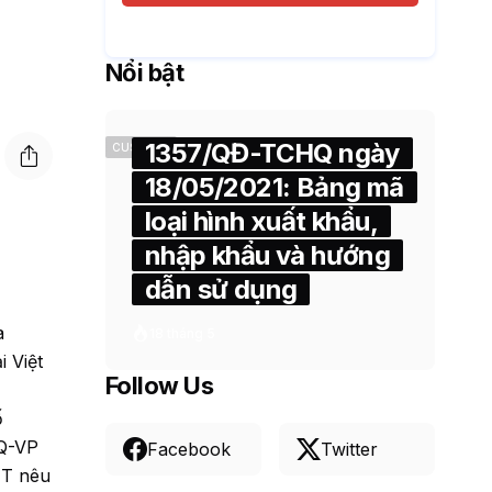
Nổi bật
1357/QĐ-TCHQ ngày
CUSTOMS
18/05/2021: Bảng mã
loại hình xuất khẩu,
nhập khẩu và hướng
dẫn sử dụng
a
18 tháng 5
 Việt
Follow Us
ố
HQ-VP
Facebook
Twitter
TT nêu