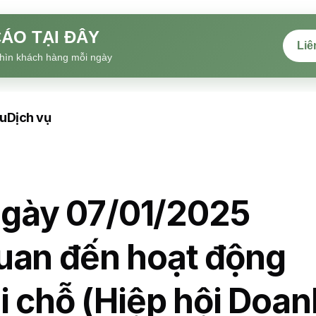
ÁO TẠI ĐÂY
Liê
hìn khách hàng mỗi ngày
ệu
Dịch vụ
gày 07/01/2025
uan đến hoạt động
i chỗ (Hiệp hội Doan