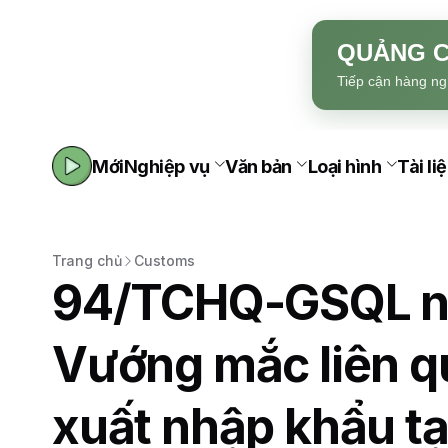
QUẢNG C
Tiếp cận hàng ng
Mới
Nghiệp vụ
Văn bản
Loại hình
Tài li
Trang chủ
Customs
94/TCHQ-GSQL n
Vướng mắc liên q
xuất nhập khẩu tạ