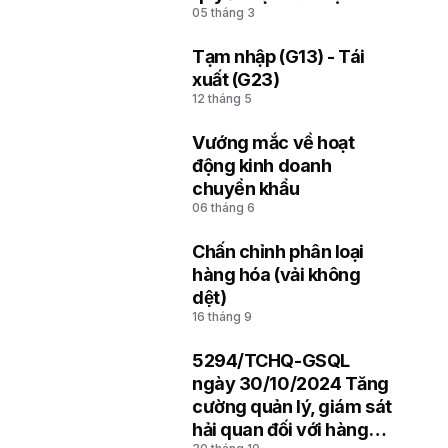
05 tháng 3
soát hải quan thuộc Chi
cục Hải quan khu vực
Tạm nhập (G13) - Tái
4
xuất (G23)
12 tháng 5
Vướng mắc về hoạt
5
động kinh doanh
chuyển khẩu
06 tháng 6
Chấn chỉnh phân loại
6
hàng hóa (vải không
dệt)
16 tháng 9
5294/TCHQ-GSQL
7
ngày 30/10/2024 Tăng
cường quản lý, giám sát
hải quan đối với hàng