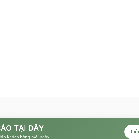
ÁO TẠI ĐÂY
Liê
hìn khách hàng mỗi ngày