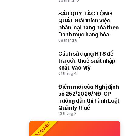
30 tháng 10
hóa đưa vào lưu giữ,
đưa ra cảng, kho, bãi
SÁU QUY TẮC TỔNG
8
QUÁT Giải thích việc
phân loại hàng hóa theo
Danh mục hàng hóa
08 tháng 6
xuất khẩu, nhập khẩu
Việt Nam dựa trên Hệ
Cách sử dụng HTS để
thống hài hòa mô tả và
9
tra cứu thuế suất nhập
mã hóa hàng hóa (HS)
khẩu vào Mỹ
của Tổ chức Hải quan
01 tháng 4
thế giới
Điểm mới của Nghị định
10
số 252/2026/NĐ-CP
hướng dẫn thi hành Luật
Quản lý thuế
13 tháng 7
ĐỘC QUYỀN