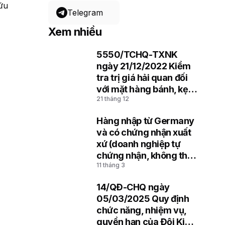
cứu
Telegram
Xem nhiều
5550/TCHQ-TXNK
1
ngày 21/12/2022 Kiểm
tra trị giá hải quan đối
với mặt hàng bánh, kẹo
21 tháng 12
nhập khẩu
Hàng nhập từ Germany
2
và có chứng nhận xuất
xứ (doanh nghiệp tự
chứng nhận, không thể
11 tháng 3
hiện mã REX)
14/QĐ-CHQ ngày
3
05/03/2025 Quy định
chức năng, nhiệm vụ,
quyền hạn của Đội Kiểm