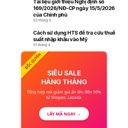
Tài liệu giới thiệu Nghị định số
9
169/2026/NĐ-CP ngày 15/5/2026
của Chính phủ
02 tháng 6
Cách sử dụng HTS để tra cứu thuế
10
suất nhập khẩu vào Mỹ
01 tháng 4
ĐỘC QUYỀN
SIÊU SALE
HÀNG THÁNG
Tổng hợp mã giảm giá ẩn lên đến 50%
từ Shopee, Lazada.
LẤY MÃ NGAY →