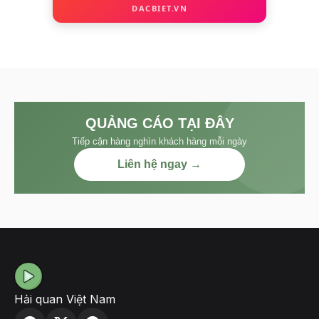
DACBIET.VN
QUẢNG CÁO TẠI ĐÂY
Tiếp cận hàng nghìn khách hàng mỗi ngày
Liên hệ ngay →
Hải quan Việt Nam