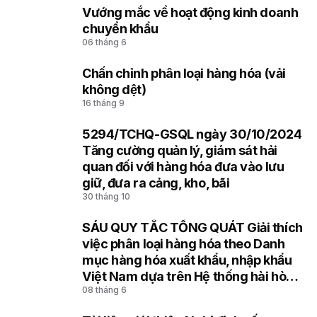
Vướng mắc về hoạt động kinh doanh
5
chuyển khẩu
06 tháng 6
Chấn chỉnh phân loại hàng hóa (vải
6
không dệt)
16 tháng 9
5294/TCHQ-GSQL ngày 30/10/2024
7
Tăng cường quản lý, giám sát hải
quan đối với hàng hóa đưa vào lưu
giữ, đưa ra cảng, kho, bãi
30 tháng 10
SÁU QUY TẮC TỔNG QUÁT Giải thích
8
việc phân loại hàng hóa theo Danh
mục hàng hóa xuất khẩu, nhập khẩu
Việt Nam dựa trên Hệ thống hài hòa
08 tháng 6
mô tả và mã hóa hàng hóa (HS) của
Tổ chức Hải quan thế giới