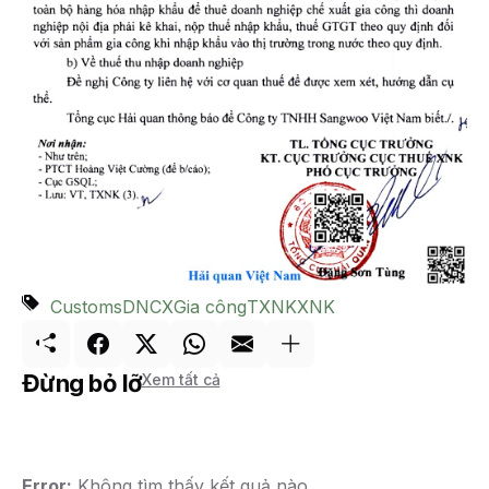
Customs
DNCX
Gia công
TXNK
XNK
Đừng bỏ lỡ
Xem tất cả
Error:
Không tìm thấy kết quả nào