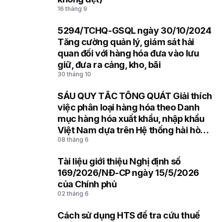
16 tháng 9
5294/TCHQ-GSQL ngày 30/10/2024
7
Tăng cường quản lý, giám sát hải
quan đối với hàng hóa đưa vào lưu
giữ, đưa ra cảng, kho, bãi
30 tháng 10
SÁU QUY TẮC TỔNG QUÁT Giải thích
8
việc phân loại hàng hóa theo Danh
mục hàng hóa xuất khẩu, nhập khẩu
Việt Nam dựa trên Hệ thống hài hòa
08 tháng 6
mô tả và mã hóa hàng hóa (HS) của
Tổ chức Hải quan thế giới
Tài liệu giới thiệu Nghị định số
9
169/2026/NĐ-CP ngày 15/5/2026
của Chính phủ
02 tháng 6
Cách sử dụng HTS để tra cứu thuế