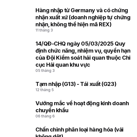
Hàng nhập từ Germany và có chứng
2
nhận xuất xứ (doanh nghiệp tự chứng
nhận, không thể hiện mã REX)
11 tháng 3
14/QĐ-CHQ ngày 05/03/2025 Quy
3
định chức năng, nhiệm vụ, quyền hạn
của Đội Kiểm soát hải quan thuộc Chi
cục Hải quan khu vực
05 tháng 3
Tạm nhập (G13) - Tái xuất (G23)
4
12 tháng 5
Vướng mắc về hoạt động kinh doanh
5
chuyển khẩu
06 tháng 6
Chấn chỉnh phân loại hàng hóa (vải
6
không dệt)