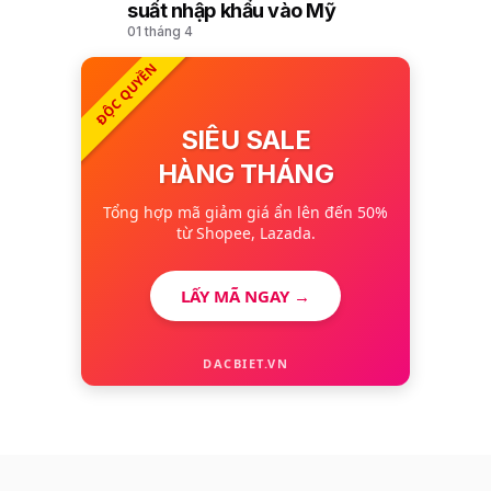
10
suất nhập khẩu vào Mỹ
01 tháng 4
ĐỘC QUYỀN
SIÊU SALE
HÀNG THÁNG
Tổng hợp mã giảm giá ẩn lên đến 50%
từ Shopee, Lazada.
LẤY MÃ NGAY →
DACBIET.VN