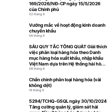
5
169/2026/NĐ-CP ngày 15/5/2026
của Chính phủ
02 tháng 6
Vướng mắc về hoạt động kinh doanh
6
chuyển khẩu
06 tháng 6
SÁU QUY TẮC TỔNG QUÁT Giải thích
7
việc phân loại hàng hóa theo Danh
mục hàng hóa xuất khẩu, nhập khẩu
Việt Nam dựa trên Hệ thống hài hòa
08 tháng 6
mô tả và mã hóa hàng hóa (HS) của
Tổ chức Hải quan thế giới
Chấn chỉnh phân loại hàng hóa (vải
8
không dệt)
16 tháng 9
5294/TCHQ-GSQL ngày 30/10/2024
9
Tăng cường quản lý, giám sát hải