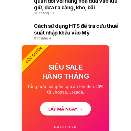
quan đối với hàng hóa đưa vào lưu
giữ, đưa ra cảng, kho, bãi
30 tháng 10
Cách sử dụng HTS để tra cứu thuế
10
suất nhập khẩu vào Mỹ
01 tháng 4
ĐỘC QUYỀN
SIÊU SALE
HÀNG THÁNG
Tổng hợp mã giảm giá ẩn lên đến 50%
từ Shopee, Lazada.
LẤY MÃ NGAY →
DACBIET.VN