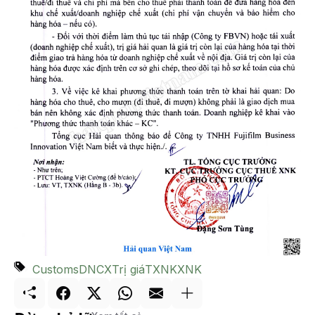
Customs
DNCX
Trị giá
TXNK
XNK