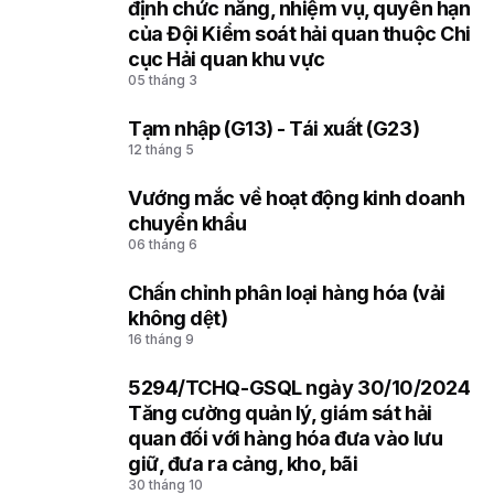
3
định chức năng, nhiệm vụ, quyền hạn
của Đội Kiểm soát hải quan thuộc Chi
cục Hải quan khu vực
05 tháng 3
Tạm nhập (G13) - Tái xuất (G23)
4
12 tháng 5
Vướng mắc về hoạt động kinh doanh
5
chuyển khẩu
06 tháng 6
Chấn chỉnh phân loại hàng hóa (vải
6
không dệt)
16 tháng 9
5294/TCHQ-GSQL ngày 30/10/2024
7
Tăng cường quản lý, giám sát hải
quan đối với hàng hóa đưa vào lưu
giữ, đưa ra cảng, kho, bãi
30 tháng 10