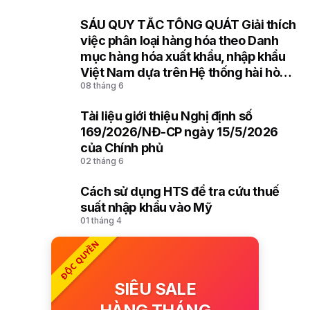
SÁU QUY TẮC TỔNG QUÁT Giải thích
8
việc phân loại hàng hóa theo Danh
mục hàng hóa xuất khẩu, nhập khẩu
Việt Nam dựa trên Hệ thống hài hòa
08 tháng 6
mô tả và mã hóa hàng hóa (HS) của
Tổ chức Hải quan thế giới
Tài liệu giới thiệu Nghị định số
9
169/2026/NĐ-CP ngày 15/5/2026
của Chính phủ
02 tháng 6
Cách sử dụng HTS để tra cứu thuế
10
suất nhập khẩu vào Mỹ
01 tháng 4
ĐỘC QUYỀN
SIÊU SALE