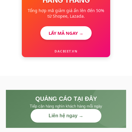
HÀNG THÁNG
Tổng hợp mã giảm giá ẩn lên đến 50%
từ Shopee, Lazada.
LẤY MÃ NGAY →
DACBIET.VN
QUẢNG CÁO TẠI ĐÂY
Tiếp cận hàng nghìn khách hàng mỗi ngày
Liên hệ ngay →