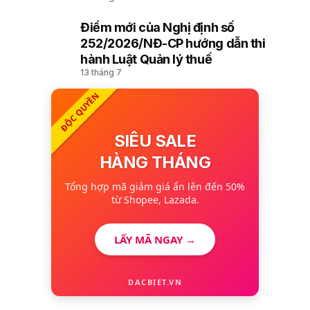
Điểm mới của Nghị định số
10
252/2026/NĐ-CP hướng dẫn thi
hành Luật Quản lý thuế
13 tháng 7
ĐỘC QUYỀN
SIÊU SALE
HÀNG THÁNG
Tổng hợp mã giảm giá ẩn lên đến 50%
từ Shopee, Lazada.
LẤY MÃ NGAY →
DACBIET.VN