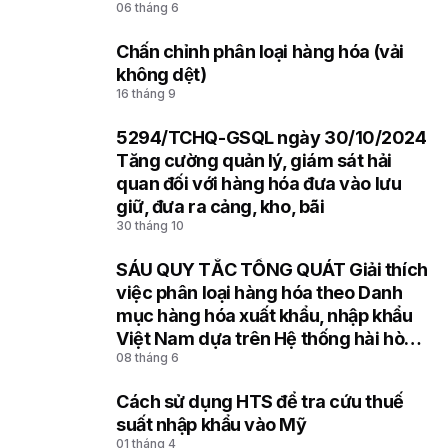
06 tháng 6
Chấn chỉnh phân loại hàng hóa (vải
6
không dệt)
16 tháng 9
5294/TCHQ-GSQL ngày 30/10/2024
7
Tăng cường quản lý, giám sát hải
quan đối với hàng hóa đưa vào lưu
giữ, đưa ra cảng, kho, bãi
30 tháng 10
SÁU QUY TẮC TỔNG QUÁT Giải thích
8
việc phân loại hàng hóa theo Danh
mục hàng hóa xuất khẩu, nhập khẩu
Việt Nam dựa trên Hệ thống hài hòa
08 tháng 6
mô tả và mã hóa hàng hóa (HS) của
Tổ chức Hải quan thế giới
Cách sử dụng HTS để tra cứu thuế
9
suất nhập khẩu vào Mỹ
01 tháng 4