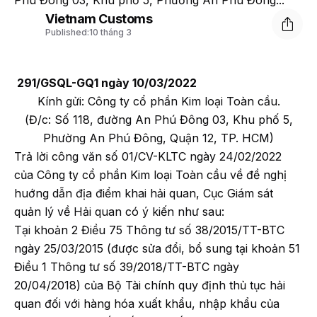
Phú Đông 03, Khu phố 5, Phường An Phú Đông...
Vietnam Customs
Published:
10 tháng 3
291/GSQL-GQ1 ngày 10/03/2022
Kính gửi: Công ty cổ phần Kim loại Toàn cầu.
(Đ/c: Số 118, đường An Phú Đông 03, Khu phố 5,
Phường An Phú Đông, Quận 12, TP. HCM)
Trả lời công văn số 01/CV-KLTC ngày 24/02/2022
của Công ty cổ phần Kim loại Toàn cầu về đề nghị
huớng dẫn địa điểm khai hải quan, Cục Giám sát
quản lý về Hải quan có ý kiến như sau:
Tại khoản 2 Điều 75 Thông tư số 38/2015/TT-BTC
ngày 25/03/2015 (được sửa đổi, bổ sung tại khoản 51
Điều 1 Thông tư số 39/2018/TT-BTC ngày
20/04/2018) của Bộ Tài chính quy định thủ tục hải
quan đối với hàng hóa xuất khẩu, nhập khẩu của