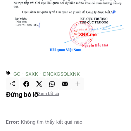
GC - SXXK - DNCX
GSQL
XNK
Đừng bỏ lỡ
Xem tất cả
Error:
Không tìm thấy kết quả nào