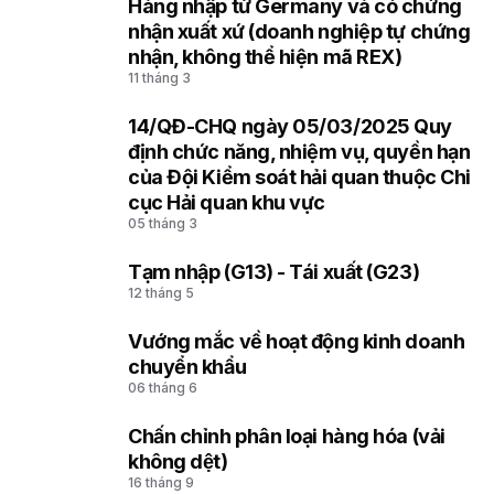
Hàng nhập từ Germany và có chứng
2
nhận xuất xứ (doanh nghiệp tự chứng
nhận, không thể hiện mã REX)
11 tháng 3
14/QĐ-CHQ ngày 05/03/2025 Quy
3
định chức năng, nhiệm vụ, quyền hạn
của Đội Kiểm soát hải quan thuộc Chi
cục Hải quan khu vực
05 tháng 3
Tạm nhập (G13) - Tái xuất (G23)
4
12 tháng 5
Vướng mắc về hoạt động kinh doanh
5
chuyển khẩu
06 tháng 6
Chấn chỉnh phân loại hàng hóa (vải
6
không dệt)
16 tháng 9