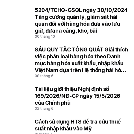
5294/TCHQ-GSQL ngày 30/10/2024
7
Tăng cường quản lý, giám sát hải
quan đối với hàng hóa đưa vào lưu
giữ, đưa ra cảng, kho, bãi
30 tháng 10
SÁU QUY TẮC TỔNG QUÁT Giải thích
8
việc phân loại hàng hóa theo Danh
mục hàng hóa xuất khẩu, nhập khẩu
Việt Nam dựa trên Hệ thống hài hòa
08 tháng 6
mô tả và mã hóa hàng hóa (HS) của
Tổ chức Hải quan thế giới
Tài liệu giới thiệu Nghị định số
9
169/2026/NĐ-CP ngày 15/5/2026
của Chính phủ
02 tháng 6
Cách sử dụng HTS để tra cứu thuế
10
suất nhập khẩu vào Mỹ