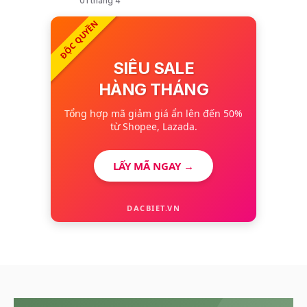
01 tháng 4
ĐỘC QUYỀN
SIÊU SALE
HÀNG THÁNG
Tổng hợp mã giảm giá ẩn lên đến 50%
từ Shopee, Lazada.
LẤY MÃ NGAY →
DACBIET.VN