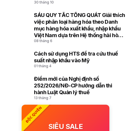
30 tháng 10
SÁU QUY TẮC TỔNG QUÁT Giải thích
8
việc phân loại hàng hóa theo Danh
mục hàng hóa xuất khẩu, nhập khẩu
Việt Nam dựa trên Hệ thống hài hòa
08 tháng 6
mô tả và mã hóa hàng hóa (HS) của
Tổ chức Hải quan thế giới
Cách sử dụng HTS để tra cứu thuế
9
suất nhập khẩu vào Mỹ
01 tháng 4
Điểm mới của Nghị định số
10
252/2026/NĐ-CP hướng dẫn thi
hành Luật Quản lý thuế
13 tháng 7
ĐỘC QUYỀN
SIÊU SALE