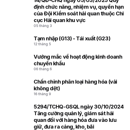
14/QĐ-CHQ ngày 05/03/2025 Quy
3
định chức năng, nhiệm vụ, quyền hạn
của Đội Kiểm soát hải quan thuộc Chi
cục Hải quan khu vực
05 tháng 3
Tạm nhập (G13) - Tái xuất (G23)
4
12 tháng 5
Vướng mắc về hoạt động kinh doanh
5
chuyển khẩu
06 tháng 6
Chấn chỉnh phân loại hàng hóa (vải
6
không dệt)
16 tháng 9
5294/TCHQ-GSQL ngày 30/10/2024
7
Tăng cường quản lý, giám sát hải
quan đối với hàng hóa đưa vào lưu
giữ, đưa ra cảng, kho, bãi