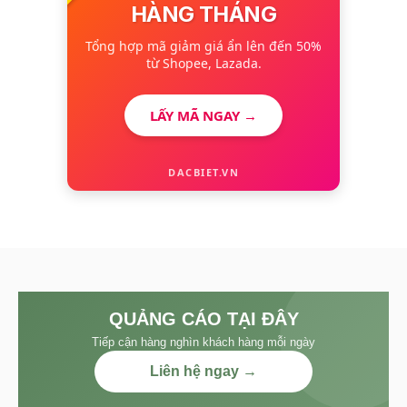
HÀNG THÁNG
Tổng hợp mã giảm giá ẩn lên đến 50%
từ Shopee, Lazada.
LẤY MÃ NGAY →
DACBIET.VN
QUẢNG CÁO TẠI ĐÂY
Tiếp cận hàng nghìn khách hàng mỗi ngày
Liên hệ ngay →