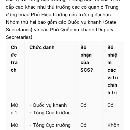
cấp cao khác như thủ trưởng các cơ quan ở Trung
ương hoặc Phó Hiệu trưởng các trường đại học.
Nhóm thứ hai bao gồm các Quốc vụ khanh (State
Secretaries) và các Phó Quốc vụ khanh (Deputy
Secretaries).
Ch
Chức danh
Bộ
Bổ
ức
phận
nhiệ
trá
của
m
ch
SCS?
các
vị trí
chín
h trị
Mứ
- Quốc vụ khanh
Có
Có
c 1
- Tổng Cục trưởng
Mứ
- Tổng Cục trưởng
Có
Khôn