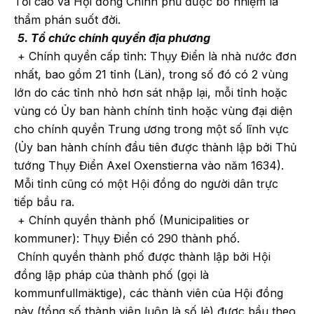
Tối cao và Hội đồng Chính phủ được bổ nhiệm là
thẩm phán suốt đời.
5. Tổ chức chính quyền địa phương
+ Chính quyền cấp tỉnh: Thụy Điển là nhà nước đơn
nhất, bao gồm 21 tỉnh (Län), trong số đó có 2 vùng
lớn do các tỉnh nhỏ hơn sát nhập lại, mỗi tỉnh hoặc
vùng có Ủy ban hành chính tỉnh hoặc vùng đại diện
cho chính quyền Trung ương trong một số lĩnh vực
(Ủy ban hành chính đầu tiên được thành lập bởi Thủ
tướng Thụy Điển Axel Oxenstierna vào năm 1634).
Mỗi tỉnh cũng có một Hội đồng do người dân trực
tiếp bầu ra.
+ Chính quyền thành phố (Municipalities or
kommuner): Thụy Điển có 290 thành phố.
Chính quyền thành phố được thành lập bởi Hội
đồng lập pháp của thành phố (gọi là
kommunfullmäktige), các thành viên của Hội đồng
này (tổng số thành viên luôn là số lẻ) được bầu theo