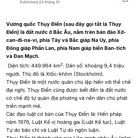
Published:
24 tháng 10
Vương quốc Thụy Điển (sau đây gọi tắt là Thụy
Điển) là đất nước ở Bắc Âu, nằm trên bán đảo Xờ-
can-đi-na-vi, phía Tây và Bắc giáp Na Uy, phía
Đông giáp Phần Lan, phía Nam giáp biển Ban-tích
và Đan Mạch.
2
Diện tích: 449.964 km
. Dân số: khoảng 9,4 triệu
người. Thủ đô là Xtốc-khôm (Stockholm).
Thụy Điển là một nước quân chủ lập hiến với thể chế
đại nghị. Thụy Điển cũng được biết đến là đất nước
có chế độ tự quản địa phương và nền dân chủ phát
triển mạnh mẽ.
Các đạo luật cơ bản của Thụy Điển là: Hiến pháp
năm 1976, Luật Kế vị hoàng gia (Luật Kế tục), Luật
Tự do báo chí và Luật Tự do ngôn luận.
Thụy Điển là thành viên của Liên minh châu Âu (năm