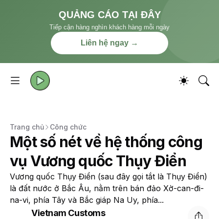
QUẢNG CÁO TẠI ĐÂY
Tiếp cận hàng nghìn khách hàng mỗi ngày
Liên hệ ngay →
Trang chủ
Công chức
Một số nét về hệ thống công
vụ Vương quốc Thụy Điển
Vương quốc Thụy Điển (sau đây gọi tắt là Thụy Điển)
là đất nước ở Bắc Âu, nằm trên bán đảo Xờ-can-đi-
na-vi, phía Tây và Bắc giáp Na Uy, phía...
Vietnam Customs