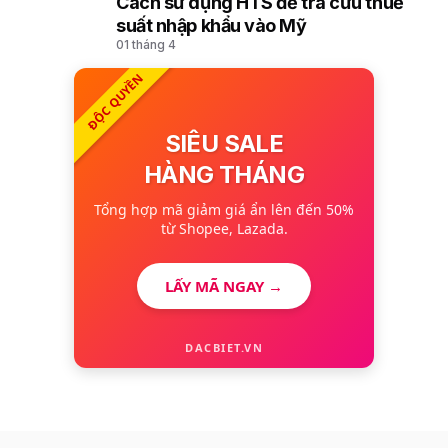
Cách sử dụng HTS để tra cứu thuế
10
suất nhập khẩu vào Mỹ
01 tháng 4
ĐỘC QUYỀN
SIÊU SALE
HÀNG THÁNG
Tổng hợp mã giảm giá ẩn lên đến 50%
từ Shopee, Lazada.
LẤY MÃ NGAY →
DACBIET.VN