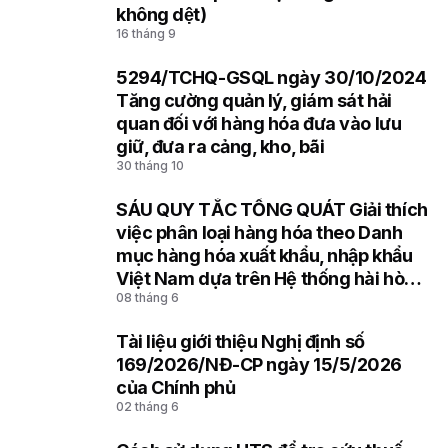
6
không dệt)
16 tháng 9
5294/TCHQ-GSQL ngày 30/10/2024
7
Tăng cường quản lý, giám sát hải
quan đối với hàng hóa đưa vào lưu
giữ, đưa ra cảng, kho, bãi
30 tháng 10
SÁU QUY TẮC TỔNG QUÁT Giải thích
8
việc phân loại hàng hóa theo Danh
mục hàng hóa xuất khẩu, nhập khẩu
Việt Nam dựa trên Hệ thống hài hòa
08 tháng 6
mô tả và mã hóa hàng hóa (HS) của
Tổ chức Hải quan thế giới
Tài liệu giới thiệu Nghị định số
9
169/2026/NĐ-CP ngày 15/5/2026
của Chính phủ
02 tháng 6