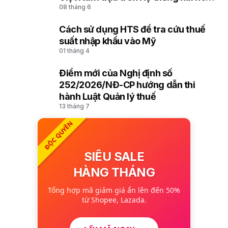
08 tháng 6
mô tả và mã hóa hàng hóa (HS) của
Tổ chức Hải quan thế giới
Cách sử dụng HTS để tra cứu thuế
9
suất nhập khẩu vào Mỹ
01 tháng 4
Điểm mới của Nghị định số
10
252/2026/NĐ-CP hướng dẫn thi
hành Luật Quản lý thuế
13 tháng 7
ĐỘC QUYỀN
SIÊU SALE
HÀNG THÁNG
Tổng hợp mã giảm giá ẩn lên đến 50%
từ Shopee, Lazada.