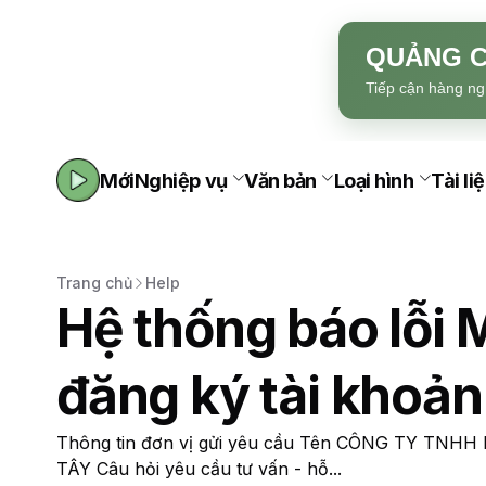
QUẢNG C
Tiếp cận hàng ng
Mới
Nghiệp vụ
Văn bản
Loại hình
Tài li
Trang chủ
Help
Hệ thống báo lỗi 
đăng ký tài kho
Thông tin đơn vị gửi yêu cầu Tên CÔNG TY T
TÂY Câu hỏi yêu cầu tư vấn - hỗ...