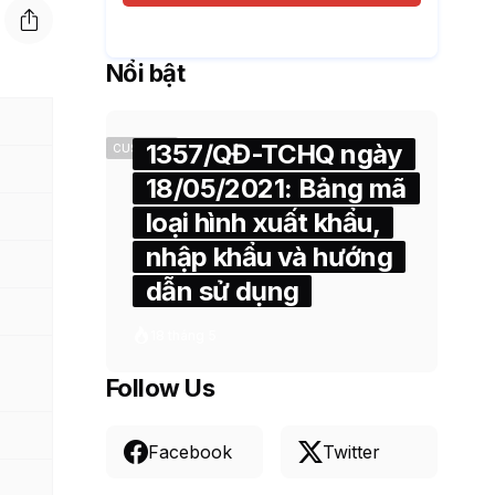
Nổi bật
1357/QĐ-TCHQ ngày
CUSTOMS
18/05/2021: Bảng mã
loại hình xuất khẩu,
nhập khẩu và hướng
dẫn sử dụng
18 tháng 5
Follow Us
Facebook
Twitter