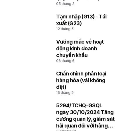
05 tháng 3
soát hải quan thuộc Chi
cục Hải quan khu vực
Tạm nhập (G13) - Tái
4
xuất (G23)
12 tháng 5
Vướng mắc về hoạt
5
động kinh doanh
chuyển khẩu
06 tháng 6
Chấn chỉnh phân loại
6
hàng hóa (vải không
dệt)
16 tháng 9
5294/TCHQ-GSQL
7
ngày 30/10/2024 Tăng
cường quản lý, giám sát
hải quan đối với hàng