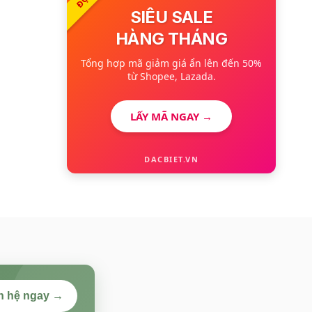
SIÊU SALE
HÀNG THÁNG
Tổng hợp mã giảm giá ẩn lên đến 50%
từ Shopee, Lazada.
LẤY MÃ NGAY →
DACBIET.VN
n hệ ngay →