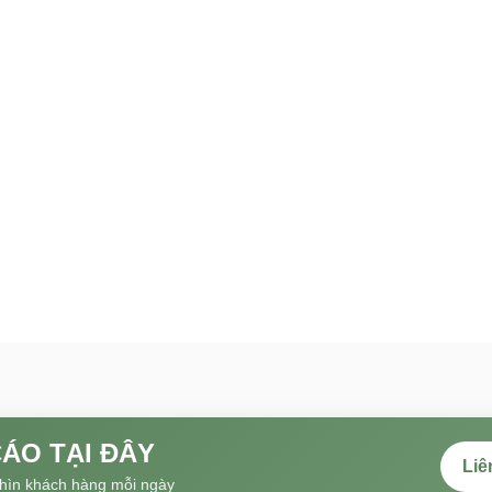
ÁO TẠI ĐÂY
Liê
hìn khách hàng mỗi ngày