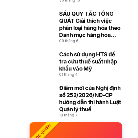
30 tháng 10
hóa đưa vào lưu giữ,
đưa ra cảng, kho, bãi
SÁU QUY TẮC TỔNG
8
QUÁT Giải thích việc
phân loại hàng hóa theo
Danh mục hàng hóa
08 tháng 6
xuất khẩu, nhập khẩu
Việt Nam dựa trên Hệ
Cách sử dụng HTS để
thống hài hòa mô tả và
9
tra cứu thuế suất nhập
mã hóa hàng hóa (HS)
khẩu vào Mỹ
của Tổ chức Hải quan
01 tháng 4
thế giới
Điểm mới của Nghị định
10
số 252/2026/NĐ-CP
hướng dẫn thi hành Luật
Quản lý thuế
13 tháng 7
ĐỘC QUYỀN