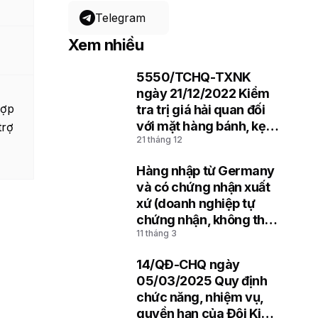
Telegram
Xem nhiều
5550/TCHQ-TXNK
1
ngày 21/12/2022 Kiểm
hợp
tra trị giá hải quan đối
với mặt hàng bánh, kẹo
trợ
21 tháng 12
nhập khẩu
Hàng nhập từ Germany
2
và có chứng nhận xuất
xứ (doanh nghiệp tự
chứng nhận, không thể
11 tháng 3
hiện mã REX)
14/QĐ-CHQ ngày
3
05/03/2025 Quy định
chức năng, nhiệm vụ,
quyền hạn của Đội Kiểm