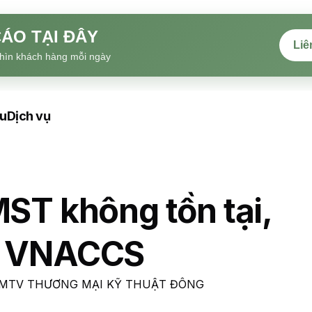
ÁO TẠI ĐÂY
Liê
hìn khách hàng mỗi ngày
ệu
Dịch vụ
MST không tồn tại,
ản VNACCS
NHH MTV THƯƠNG MẠI KỸ THUẬT ĐÔNG