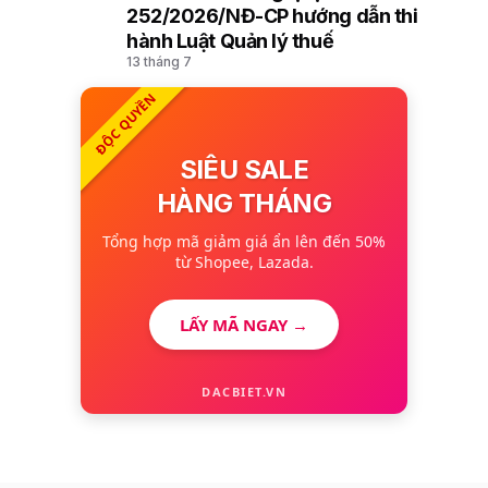
10
252/2026/NĐ-CP hướng dẫn thi
hành Luật Quản lý thuế
13 tháng 7
ĐỘC QUYỀN
SIÊU SALE
HÀNG THÁNG
Tổng hợp mã giảm giá ẩn lên đến 50%
từ Shopee, Lazada.
LẤY MÃ NGAY →
DACBIET.VN