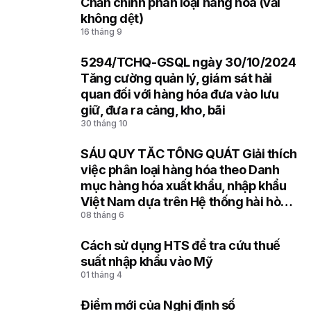
Chấn chỉnh phân loại hàng hóa (vải
6
không dệt)
16 tháng 9
5294/TCHQ-GSQL ngày 30/10/2024
7
Tăng cường quản lý, giám sát hải
quan đối với hàng hóa đưa vào lưu
giữ, đưa ra cảng, kho, bãi
30 tháng 10
SÁU QUY TẮC TỔNG QUÁT Giải thích
8
việc phân loại hàng hóa theo Danh
mục hàng hóa xuất khẩu, nhập khẩu
Việt Nam dựa trên Hệ thống hài hòa
08 tháng 6
mô tả và mã hóa hàng hóa (HS) của
Tổ chức Hải quan thế giới
Cách sử dụng HTS để tra cứu thuế
9
suất nhập khẩu vào Mỹ
01 tháng 4
Điểm mới của Nghị định số