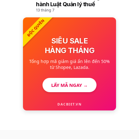
hành Luật Quản lý thuế
13 tháng 7
ĐỘC QUYỀN
SIÊU SALE
HÀNG THÁNG
Tổng hợp mã giảm giá ẩn lên đến 50%
từ Shopee, Lazada.
LẤY MÃ NGAY →
DACBIET.VN