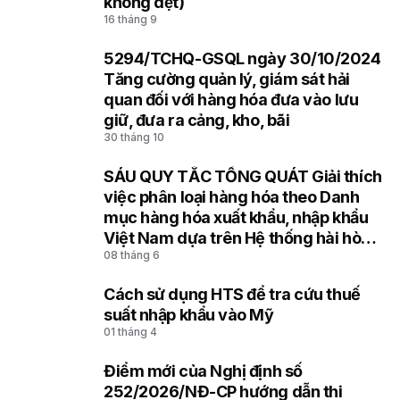
không dệt)
16 tháng 9
5294/TCHQ-GSQL ngày 30/10/2024
7
Tăng cường quản lý, giám sát hải
quan đối với hàng hóa đưa vào lưu
giữ, đưa ra cảng, kho, bãi
30 tháng 10
SÁU QUY TẮC TỔNG QUÁT Giải thích
8
việc phân loại hàng hóa theo Danh
mục hàng hóa xuất khẩu, nhập khẩu
Việt Nam dựa trên Hệ thống hài hòa
08 tháng 6
mô tả và mã hóa hàng hóa (HS) của
Tổ chức Hải quan thế giới
Cách sử dụng HTS để tra cứu thuế
9
suất nhập khẩu vào Mỹ
01 tháng 4
Điểm mới của Nghị định số
10
252/2026/NĐ-CP hướng dẫn thi