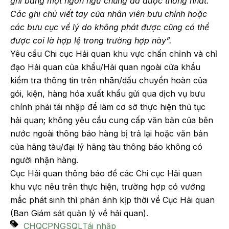
ghi bằng một ngôn ngữ chung đã được thống nhất.
Các ghi chú viết tay của nhân viên bưu chính hoặc
các bưu cục về lý do không phát được cũng có thể
được coi là hợp lệ trong trường hợp này”.
Yêu cầu Chi cục Hải quan khu vực chấn chỉnh và chỉ
đạo Hải quan của khẩu/Hải quan ngoài cửa khẩu
kiểm tra thông tin trên nhãn/dấu chuyển hoàn của
gói, kiện, hàng hóa xuất khẩu gửi qua dịch vụ bưu
chính phải tái nhập để làm cơ sở thực hiện thủ tục
hải quan; không yêu cầu cung cấp văn bản của bên
nước ngoài thông báo hàng bị trả lại hoặc văn bản
của hãng tàu/đại lý hãng tàu thông báo không có
người nhận hàng.
Cục Hải quan thông báo để các Chi cục Hải quan
khu vực nêu trên thực hiện, trường hợp có vướng
mắc phát sinh thì phản ánh kịp thời về Cục Hải quan
(Ban Giám sát quản lý về hải quan).
CHQ
CPN
GSQL
Tái nhập