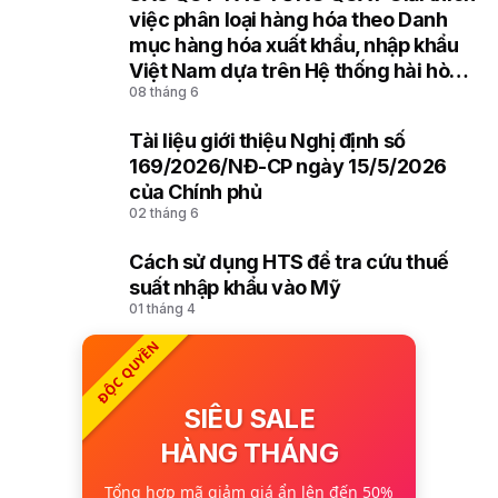
8
việc phân loại hàng hóa theo Danh
mục hàng hóa xuất khẩu, nhập khẩu
Việt Nam dựa trên Hệ thống hài hòa
08 tháng 6
mô tả và mã hóa hàng hóa (HS) của
Tổ chức Hải quan thế giới
Tài liệu giới thiệu Nghị định số
9
169/2026/NĐ-CP ngày 15/5/2026
của Chính phủ
02 tháng 6
Cách sử dụng HTS để tra cứu thuế
10
suất nhập khẩu vào Mỹ
01 tháng 4
ĐỘC QUYỀN
SIÊU SALE
HÀNG THÁNG
Tổng hợp mã giảm giá ẩn lên đến 50%