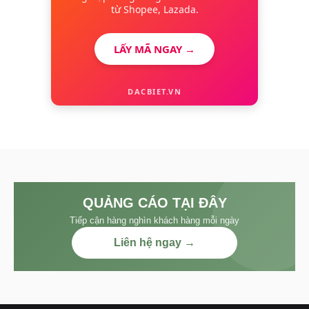
từ Shopee, Lazada.
LẤY MÃ NGAY →
DACBIET.VN
QUẢNG CÁO TẠI ĐÂY
Tiếp cận hàng nghìn khách hàng mỗi ngày
Liên hệ ngay →