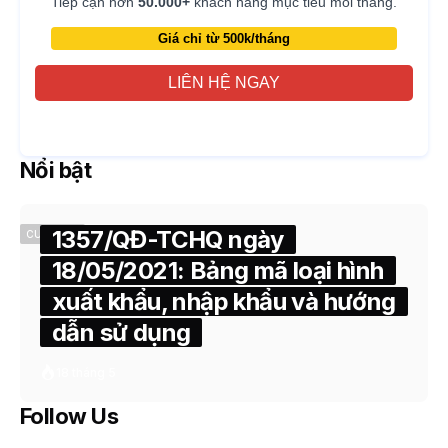
Tiếp cận hơn
50.000+
khách hàng mục tiêu mỗi tháng.
Giá chỉ từ 500k/tháng
LIÊN HỆ NGAY
Nổi bật
1357/QĐ-TCHQ ngày
CUSTOMS
18/05/2021: Bảng mã loại hình
xuất khẩu, nhập khẩu và hướng
dẫn sử dụng
18 tháng 5
Follow Us