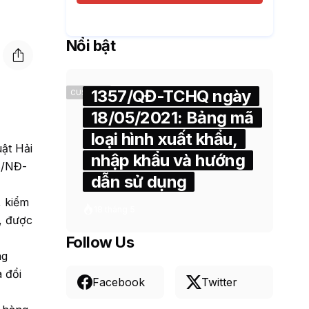
Nổi bật
1357/QĐ-TCHQ ngày
CUSTOMS
18/05/2021: Bảng mã
loại hình xuất khẩu,
ật Hải
nhập khẩu và hướng
18/NĐ-
dẫn sử dụng
, kiểm
18 tháng 5
, được
Follow Us
ng
 đổi
Facebook
Twitter