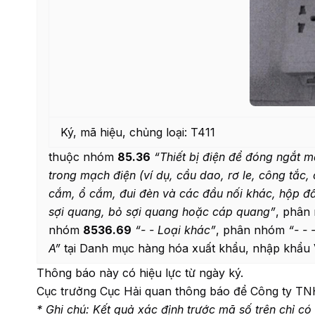
Ký, mã hiệu, chủng loại: T411
thuộc nhóm
85.36
“Thi
ế
t bị điện để đóng ngắt 
trong mạch điện (v
í
dụ, cầu dao, rơ le, công tắc, 
c
ắ
m,
ổ cắ
m, đui đèn và các đ
ầ
u n
ố
i khác, hộp đ
sợi quang, bỏ sợi quang hoặc cáp quang”
, phâ
nhóm
8536.69
“
- - Loại khác”
, phân nhóm
“
-
-
-
A”
tại Danh mục hàng hóa xuất khẩu, nhập khẩu 
Thông báo này có hiệu lực từ ngày ký.
Cục trưởng Cục Hải quan thông báo để Công ty TNHH
* Ghi chú: Kết quả xác định trước m
ã
số tr
ê
n ch
ỉ có