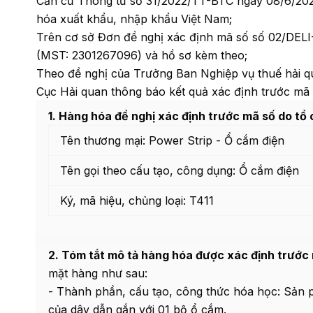
Căn cứ Thông tư số 31/2022/TT-BTC ngày 08/6/202
hóa xuất khẩu, nhập khẩu Việt Nam;
Trên cơ sở Đơn đề nghị xác định mã số số 02/DELI
(MST: 2301267096) và hồ sơ kèm theo;
Theo đề nghị của Trưởng Ban Nghiệp vụ thuế hải q
Cục Hải quan thông báo kết quả xác định trước mã
1. Hàng hóa đề nghị xác định trước mã số do tổ
Tên thương mại: Power Strip - Ổ cắm điện
Tên gọi theo cấu tạo, công dụng: Ổ cắm điện
Ký, mã hiệu, chủng loại: T411
2. Tóm tắt mô tả hàng hóa được xác định trước
mặt hàng như sau:
- Thành phần, cấu tạo, công thức hóa học: Sản 
của dây dẫn gắn với 01 bộ ổ cắm.