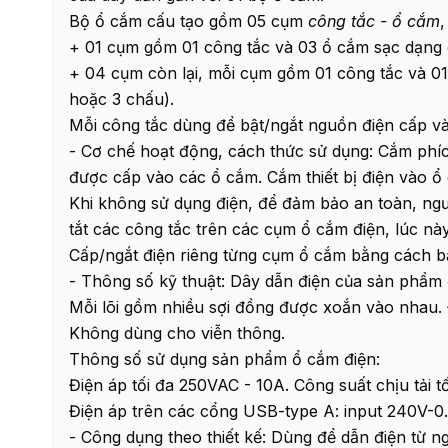
Bộ ổ cắm cấu tạo gồm 05 cụm
công tắc - ổ cắm
,
+ 01 cụm gồm 01 công tắc và 03 ổ cắm sạc dạng 
+ 04 cụm còn lại, mỗi cụm gồm 01 công tắc và 01 
hoặc 3 chấu).
Mỗi công tắc dùng để bật/ngắt nguồn điện cấp v
- Cơ chế hoạt động, cách thức sử dụng: Cắm phí
được cấp vào các ổ cắm. Cắm thiết bị điện vào ổ
Khi không sử dụng điện, để đảm bảo an toàn, ng
tắt các công tắc trên các cụm ổ cắm điện, lúc n
Cấp/ngắt điện riêng từng cụm ổ cắm bằng cách bậ
- Thông số kỹ thuật: Dây dẫn điện của sản phẩm 
Mỗi lõi gồm nhiều sợi đồng được xoắn vào nhau. Đ
Không dùng cho viễn thông.
Thông số sử dụng sản phẩm ổ cắm điện:
Điện áp tối đa 250VAC - 10A. Công suất chịu tải t
Điện áp trên các cổng USB-type A: input 240V-0.
- Công dụng theo thiết kế: Dùng để dẫn điện từ ng