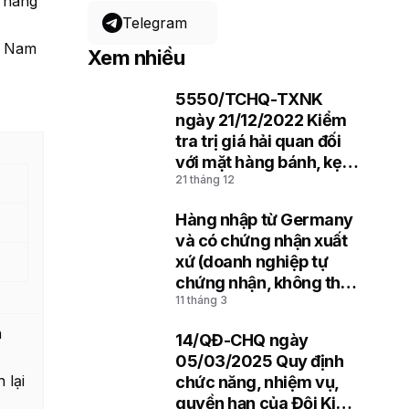
 hàng
Telegram
t Nam
Xem nhiều
5550/TCHQ-TXNK
1
ngày 21/12/2022 Kiểm
tra trị giá hải quan đối
với mặt hàng bánh, kẹo
21 tháng 12
nhập khẩu
Hàng nhập từ Germany
2
và có chứng nhận xuất
xứ (doanh nghiệp tự
chứng nhận, không thể
11 tháng 3
hiện mã REX)
n
14/QĐ-CHQ ngày
3
05/03/2025 Quy định
 lại
chức năng, nhiệm vụ,
quyền hạn của Đội Kiểm