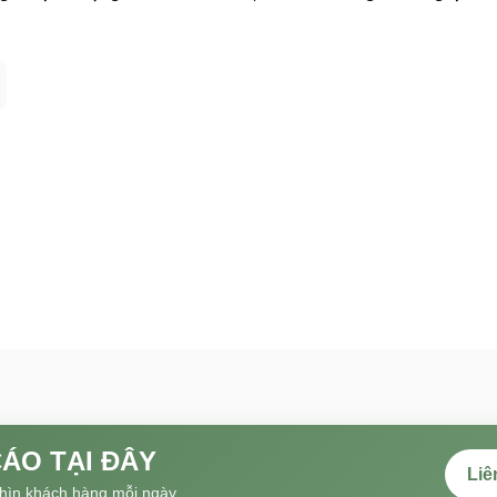
ÁO TẠI ĐÂY
Liê
hìn khách hàng mỗi ngày