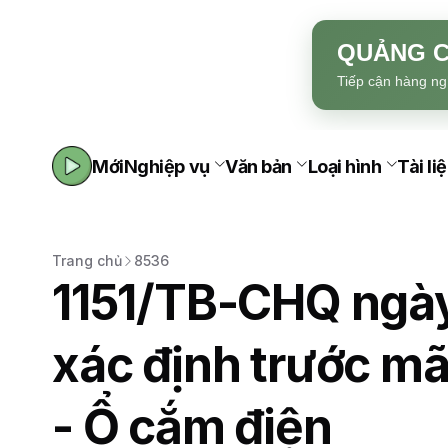
QUẢNG C
Tiếp cận hàng ng
Mới
Nghiệp vụ
Văn bản
Loại hình
Tài li
Trang chủ
8536
1151/TB-CHQ ngà
xác định trước mã
- Ổ cắm điện