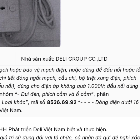
Nhà sản xuất: DELI GROUP CO.,LTD
mạch hoặc bảo vệ mạch điện, hoặc d
ù
ng đ
ể
đ
ấ
u n
ố
i hoặc l
chi tiết đóng ng
ắ
t mạch, c
ầ
u chì, bộ triệt xung điện, phích
ấu nối), dùng cho điện
á
p không qu
á
1.000V; đầu n
ố
i dùng
n nhóm
“-
Đui đèn, phích cắm và
ổ
cắm”
, phân
 Loại khác”
, mã số
8536.69.92
“
- - - -
Dòng điện dưới 16
Việt Nam.
 Phát triển Deli Việt Nam biết và thực hiện.
gi
á
trị sử dụng đ
ố
i với tổ chức, cá nhân đ
ã
gửi đ
ề
nghị xác