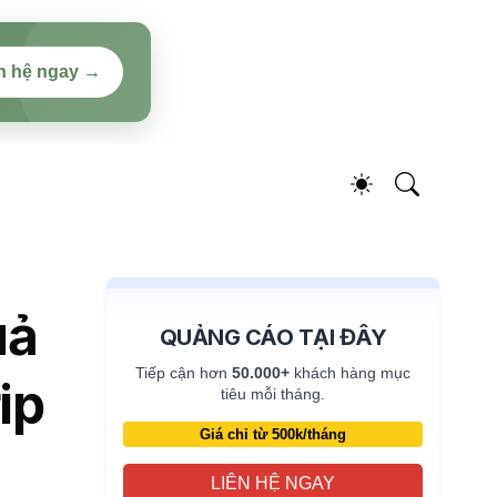
n hệ ngay →
uả
QUẢNG CÁO TẠI ĐÂY
Tiếp cận hơn
50.000+
khách hàng mục
ip
tiêu mỗi tháng.
Giá chỉ từ 500k/tháng
LIÊN HỆ NGAY