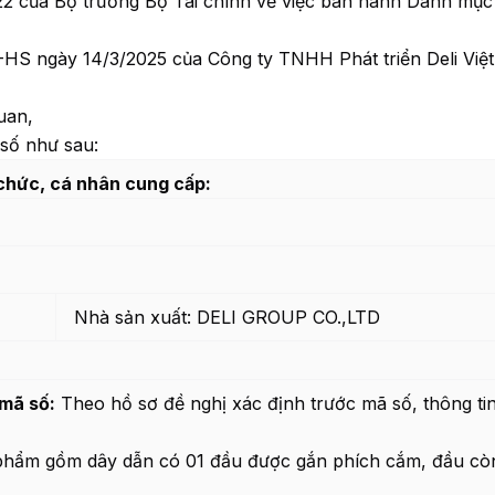
2 của Bộ trưởng Bộ Tài chính về việc ban hành Danh mục
-HS ngày 14/3/2025 của Công ty TNHH Phát triển Deli Việ
uan,
 số như sau:
 chức, cá nhân cung cấp:
Nhà sản xuất: DELI GROUP CO.,LTD
 mã số:
Theo hồ sơ đề nghị xác định trước mã số, thông ti
phẩm gồm dây dẫn có 01 đầu được gắn phích cắm, đầu còn