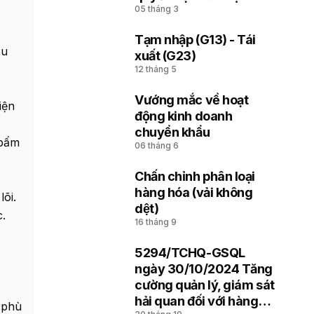
05 tháng 3
soát hải quan thuộc Chi
cục Hải quan khu vực
Tạm nhập (G13) - Tái
4
ấu
xuất (G23)
12 tháng 5
Vướng mắc về hoạt
iện
5
động kinh doanh
chuyển khẩu
 bấm
06 tháng 6
Chấn chỉnh phân loại
6
hàng hóa (vải không
õi.
dệt)
c.
16 tháng 9
5294/TCHQ-GSQL
7
ngày 30/10/2024 Tăng
cường quản lý, giám sát
hải quan đối với hàng
i phù