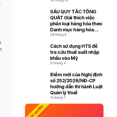
30 tháng 10
hóa đưa vào lưu giữ,
c
đưa ra cảng, kho, bãi
SÁU QUY TẮC TỔNG
8
QUÁT Giải thích việc
phân loại hàng hóa theo
Danh mục hàng hóa
08 tháng 6
xuất khẩu, nhập khẩu
Việt Nam dựa trên Hệ
m
Cách sử dụng HTS để
thống hài hòa mô tả và
m
9
tra cứu thuế suất nhập
mã hóa hàng hóa (HS)
khẩu vào Mỹ
của Tổ chức Hải quan
01 tháng 4
thế giới
Điểm mới của Nghị định
10
số 252/2026/NĐ-CP
hướng dẫn thi hành Luật
Quản lý thuế
13 tháng 7
ĐỘC QUYỀN