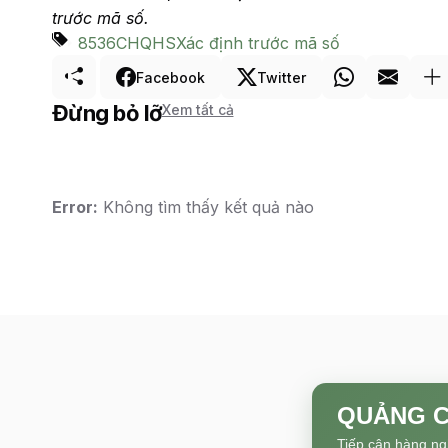
trước m
ã
số.
8536
CHQ
HS
Xác định trước mã số
Facebook
Twitter
Đừng bỏ lỡ
Xem tất cả
Error:
Không tìm thấy kết quả nào
QUẢNG C
Tiếp cận hàng ng