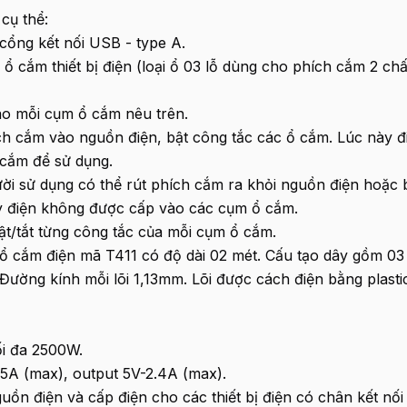
 cụ thể:
cổng kết nối USB - type A.
ổ cắm thiết bị điện (loại ổ 03 lỗ dùng cho phích cắm 2 ch
ào mỗi cụm ổ cắm nêu trên.
ch cắm vào nguồn điện, bật công tắc các ổ cắm. Lúc này đ
 cắm để sử dụng.
ười sử dụng có thể rút phích cắm ra khỏi nguồn điện hoặc
ày điện không được cấp vào các cụm ổ cắm.
t/tắt từng công tắc của mỗi cụm ổ cắm.
ổ cắm điện mã T411 có độ dài 02 mét. Cấu tạo dây gồm 03 l
ường kính mỗi lõi 1,13mm. Lõi được cách điện bằng plasti
ối đa 2500W.
5A (max), output 5V-2.4A (max).
uồn điện và cấp điện cho các thiết bị điện có chân kết nố