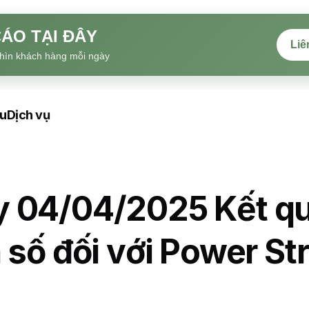
ÁO TẠI ĐÂY
Liê
hìn khách hàng mỗi ngày
ệu
Dịch vụ
y 04/04/2025 Kết q
 số đối với Power Str