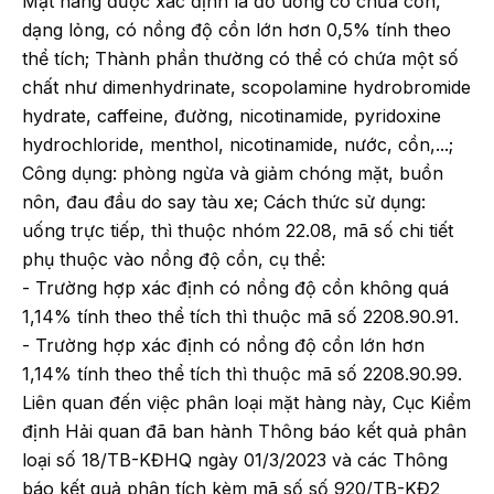
Mặt hàng được xác định là đồ uống có chứa cồn,
dạng lỏng, có nồng độ cồn lớn hơn 0,5% tính theo
thể tích; Thành phần thường có thể có chứa một số
chất như dimenhydrinate, scopolamine hydrobromide
hydrate, caffeine, đường, nicotinamide, pyridoxine
hydrochloride, menthol, nicotinamide, nước, cồn,...;
Công dụng: phòng ngừa và giảm chóng mặt, buồn
nôn, đau đầu do say tàu xe; Cách thức sử dụng:
uống trực tiếp, thì thuộc nhóm 22.08, mã số chi tiết
phụ thuộc vào nồng độ cồn, cụ thể:
- Trường hợp xác định có nồng độ cồn không quá
1,14% tính theo thể tích thì thuộc mã số 2208.90.91.
- Trường hợp xác định có nồng độ cồn lớn hơn
1,14% tính theo thể tích thì thuộc mã số 2208.90.99.
Liên quan đến việc phân loại mặt hàng này, Cục Kiểm
định Hải quan đã ban hành Thông báo kết quả phân
loại số 18/TB-KĐHQ ngày 01/3/2023 và các Thông
báo kết quả phân tích kèm mã số số 920/TB-KĐ2