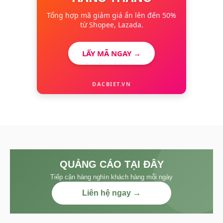
Tổng hợp mã giảm giá ẩn lên đến 50%
từ Shopee, Lazada.
LẤY MÃ NGAY →
DACBIET.VN
QUẢNG CÁO TẠI ĐÂY
Tiếp cận hàng nghìn khách hàng mỗi ngày
Liên hệ ngay →