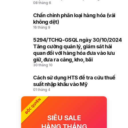
08 tháng 6
mô tả và mã hóa hàng hóa (HS) của
Tổ chức Hải quan thế giới
Chấn chỉnh phân loại hàng hóa (vải
8
không dệt)
16 tháng 9
5294/TCHQ-GSQL ngày 30/10/2024
9
Tăng cường quản lý, giám sát hải
quan đối với hàng hóa đưa vào lưu
giữ, đưa ra cảng, kho, bãi
30 tháng 10
Cách sử dụng HTS để tra cứu thuế
10
suất nhập khẩu vào Mỹ
01 tháng 4
ĐỘC QUYỀN
SIÊU SALE
HÀNG THÁNG