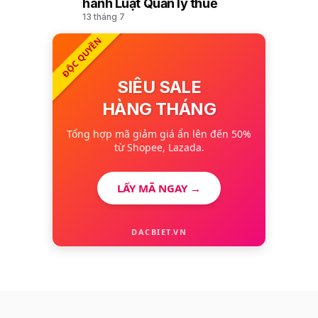
hành Luật Quản lý thuế
13 tháng 7
ĐỘC QUYỀN
SIÊU SALE
HÀNG THÁNG
Tổng hợp mã giảm giá ẩn lên đến 50%
từ Shopee, Lazada.
LẤY MÃ NGAY →
DACBIET.VN