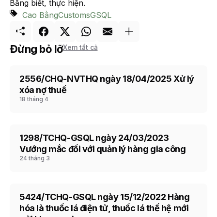
Bằng biết, thực hiện.
Cao Bằng
Customs
GSQL
Đừng bỏ lỡ
Xem tất cả
2556/CHQ-NVTHQ ngày 18/04/2025 Xử lý
CAO BẰNG
xóa nợ thuế
18 tháng 4
1298/TCHQ-GSQL ngày 24/03/2023
CAO BẰNG
Vướng mắc đối với quản lý hàng gia công
24 tháng 3
5424/TCHQ-GSQL ngày 15/12/2022 Hàng
CAO BẰNG
hóa là thuốc lá điện tử, thuốc lá thế hệ mới