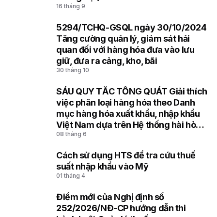
16 tháng 9
5294/TCHQ-GSQL ngày 30/10/2024
7
Tăng cường quản lý, giám sát hải
quan đối với hàng hóa đưa vào lưu
giữ, đưa ra cảng, kho, bãi
30 tháng 10
SÁU QUY TẮC TỔNG QUÁT Giải thích
8
việc phân loại hàng hóa theo Danh
mục hàng hóa xuất khẩu, nhập khẩu
Việt Nam dựa trên Hệ thống hài hòa
08 tháng 6
mô tả và mã hóa hàng hóa (HS) của
Tổ chức Hải quan thế giới
Cách sử dụng HTS để tra cứu thuế
9
suất nhập khẩu vào Mỹ
01 tháng 4
Điểm mới của Nghị định số
10
252/2026/NĐ-CP hướng dẫn thi