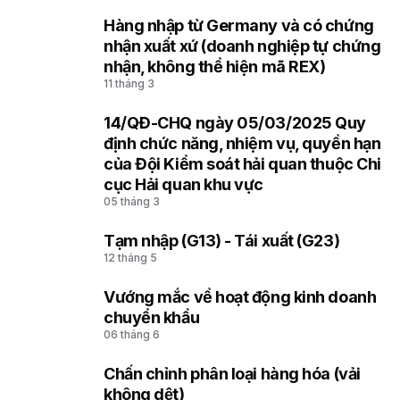
Hàng nhập từ Germany và có chứng
2
nhận xuất xứ (doanh nghiệp tự chứng
nhận, không thể hiện mã REX)
11 tháng 3
14/QĐ-CHQ ngày 05/03/2025 Quy
3
định chức năng, nhiệm vụ, quyền hạn
của Đội Kiểm soát hải quan thuộc Chi
cục Hải quan khu vực
05 tháng 3
Tạm nhập (G13) - Tái xuất (G23)
4
12 tháng 5
Vướng mắc về hoạt động kinh doanh
5
chuyển khẩu
06 tháng 6
Chấn chỉnh phân loại hàng hóa (vải
6
không dệt)