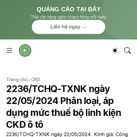
QUẢNG CÁO TẠI ĐÂY
Tiếp cận hàng nghìn khách hàng mỗi ngày
Liên hệ ngay →
Trang chủ
CKD
2236/TCHQ-TXNK ngày
22/05/2024 Phân loại, áp
dụng mức thuế bộ linh kiện
CKD ô tô
2236/TCHQ-TXNK ngày 22/05/2024 Kính gửi: Công