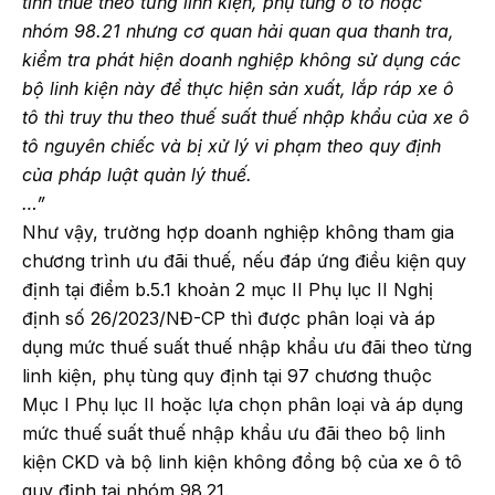
tính thuế theo từng linh kiện, phụ tùng ô tô hoặc
nhóm 98.21 nhưng cơ quan hải quan qua thanh tra,
kiểm tra phát hiện doanh nghiệp không sử dụng các
bộ linh kiện này để thực hiện sản xuất, lắp ráp xe ô
tô thì truy thu theo thuế suất thuế nhập khẩu của xe ô
tô nguyên chiếc và bị xử lý vi phạm theo quy định
của pháp luật quản lý thuế.
…”
Như vậy, trường hợp doanh nghiệp không tham gia
chương trình ưu đãi thuế, nếu đáp ứng điều kiện quy
định tại điểm b.5.1 khoản 2 mục II Phụ lục II Nghị
định số 26/2023/NĐ-CP thì được phân loại và áp
dụng mức thuế suất thuế nhập khẩu ưu đãi theo từng
linh kiện, phụ tùng quy định tại 97 chương thuộc
Mục I Phụ lục II hoặc lựa chọn phân loại và áp dụng
mức thuế suất thuế nhập khẩu ưu đãi theo bộ linh
kiện CKD và bộ linh kiện không đồng bộ của xe ô tô
quy định tại nhóm 98.21.