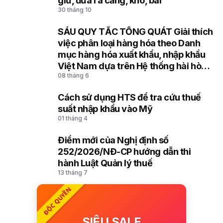
giữ, đưa ra cảng, kho, bãi
30 tháng 10
SÁU QUY TẮC TỔNG QUÁT Giải thích
8
việc phân loại hàng hóa theo Danh
mục hàng hóa xuất khẩu, nhập khẩu
Việt Nam dựa trên Hệ thống hài hòa
08 tháng 6
mô tả và mã hóa hàng hóa (HS) của
Tổ chức Hải quan thế giới
Cách sử dụng HTS để tra cứu thuế
9
suất nhập khẩu vào Mỹ
01 tháng 4
Điểm mới của Nghị định số
10
252/2026/NĐ-CP hướng dẫn thi
hành Luật Quản lý thuế
13 tháng 7
ĐỘC QUYỀN
SIÊU SALE