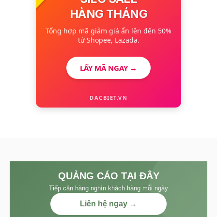
HÀNG THÁNG
Tổng hợp mã giảm giá ẩn lên đến 50%
từ Shopee, Lazada.
LẤY MÃ NGAY →
DACBIET.VN
QUẢNG CÁO TẠI ĐÂY
Tiếp cận hàng nghìn khách hàng mỗi ngày
Liên hệ ngay →