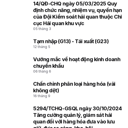
14/QĐ-CHQ ngày 05/03/2025 Quy
3
định chức năng, nhiệm vụ, quyền hạn
của Đội Kiểm soát hải quan thuộc Chi
cục Hải quan khu vực
05 tháng 3
Tạm nhập (G13) - Tái xuất (G23)
4
12 tháng 5
Vướng mắc về hoạt động kinh doanh
5
chuyển khẩu
06 tháng 6
Chấn chỉnh phân loại hàng hóa (vải
6
không dệt)
16 tháng 9
5294/TCHQ-GSQL ngày 30/10/2024
7
Tăng cường quản lý, giám sát hải
quan đối với hàng hóa đưa vào lưu