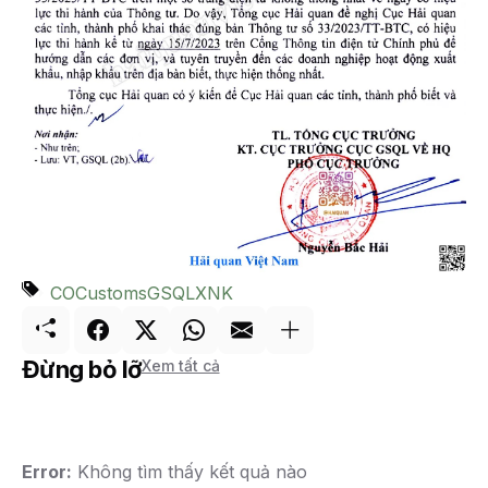
CO
Customs
GSQL
XNK
Đừng bỏ lỡ
Xem tất cả
Error:
Không tìm thấy kết quả nào