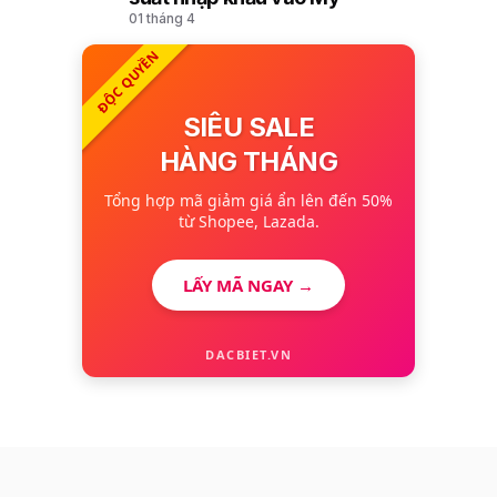
01 tháng 4
ĐỘC QUYỀN
SIÊU SALE
HÀNG THÁNG
Tổng hợp mã giảm giá ẩn lên đến 50%
từ Shopee, Lazada.
LẤY MÃ NGAY →
DACBIET.VN