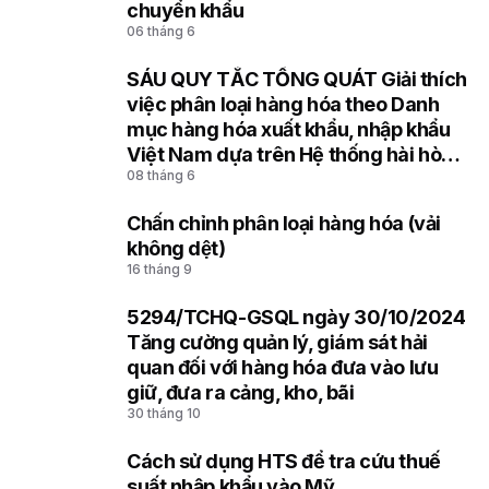
6
chuyển khẩu
06 tháng 6
SÁU QUY TẮC TỔNG QUÁT Giải thích
7
việc phân loại hàng hóa theo Danh
mục hàng hóa xuất khẩu, nhập khẩu
Việt Nam dựa trên Hệ thống hài hòa
08 tháng 6
mô tả và mã hóa hàng hóa (HS) của
Tổ chức Hải quan thế giới
Chấn chỉnh phân loại hàng hóa (vải
8
không dệt)
16 tháng 9
5294/TCHQ-GSQL ngày 30/10/2024
9
Tăng cường quản lý, giám sát hải
quan đối với hàng hóa đưa vào lưu
giữ, đưa ra cảng, kho, bãi
30 tháng 10
Cách sử dụng HTS để tra cứu thuế
10
suất nhập khẩu vào Mỹ