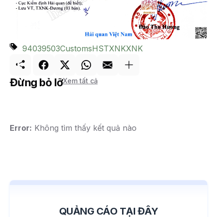
9403
9503
Customs
HS
TXNK
XNK
Đừng bỏ lỡ
Xem tất cả
Error:
Không tìm thấy kết quả nào
QUẢNG CÁO TẠI ĐÂY