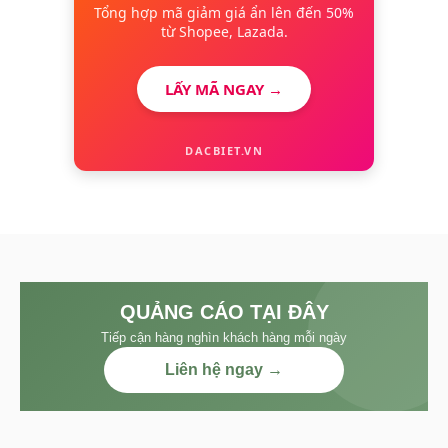
Tổng hợp mã giảm giá ẩn lên đến 50%
từ Shopee, Lazada.
LẤY MÃ NGAY →
DACBIET.VN
QUẢNG CÁO TẠI ĐÂY
Tiếp cận hàng nghìn khách hàng mỗi ngày
Liên hệ ngay →