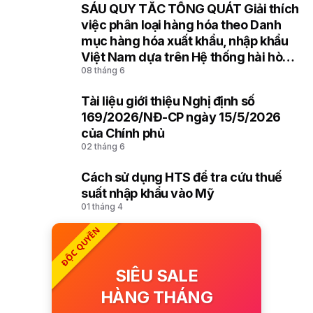
SÁU QUY TẮC TỔNG QUÁT Giải thích
8
việc phân loại hàng hóa theo Danh
mục hàng hóa xuất khẩu, nhập khẩu
Việt Nam dựa trên Hệ thống hài hòa
08 tháng 6
mô tả và mã hóa hàng hóa (HS) của
Tổ chức Hải quan thế giới
Tài liệu giới thiệu Nghị định số
9
169/2026/NĐ-CP ngày 15/5/2026
của Chính phủ
02 tháng 6
Cách sử dụng HTS để tra cứu thuế
10
suất nhập khẩu vào Mỹ
01 tháng 4
ĐỘC QUYỀN
SIÊU SALE
HÀNG THÁNG