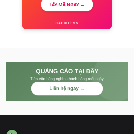
LẤY MÃ NGAY →
DACBIET.VN
QUẢNG CÁO TẠI ĐÂY
Tiếp cận hàng nghìn khách hàng mỗi ngày
Liên hệ ngay →