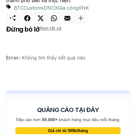
thành phố biết và thực hiện.
BTC
Customs
DNCX
Gia công
XNK
Đừng bỏ lỡ
Xem tất cả
Error:
Không tìm thấy kết quả nào
QUẢNG CÁO TẠI ĐÂY
Tiếp cận hơn
50.000+
khách hàng mục tiêu mỗi tháng.
Giá chỉ từ 500k/tháng