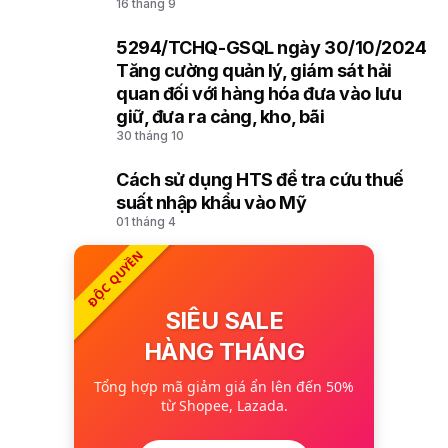
16 tháng 9
5294/TCHQ-GSQL ngày 30/10/2024
9
Tăng cường quản lý, giám sát hải
quan đối với hàng hóa đưa vào lưu
giữ, đưa ra cảng, kho, bãi
30 tháng 10
Cách sử dụng HTS để tra cứu thuế
10
suất nhập khẩu vào Mỹ
01 tháng 4
ĐỘC QUYỀN
SIÊU SALE
HÀNG THÁNG
Tổng hợp mã giảm giá ẩn lên đến 50%
từ Shopee, Lazada.