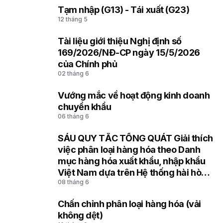
Tạm nhập (G13) - Tái xuất (G23)
4
12 tháng 5
Tài liệu giới thiệu Nghị định số
5
169/2026/NĐ-CP ngày 15/5/2026
của Chính phủ
02 tháng 6
Vướng mắc về hoạt động kinh doanh
6
chuyển khẩu
06 tháng 6
SÁU QUY TẮC TỔNG QUÁT Giải thích
7
việc phân loại hàng hóa theo Danh
mục hàng hóa xuất khẩu, nhập khẩu
Việt Nam dựa trên Hệ thống hài hòa
08 tháng 6
mô tả và mã hóa hàng hóa (HS) của
Tổ chức Hải quan thế giới
Chấn chỉnh phân loại hàng hóa (vải
8
không dệt)