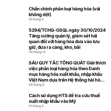
Chấn chỉnh phân loại hàng hóa (vải
6
không dệt)
16 tháng 9
5294/TCHQ-GSQL ngày 30/10/2024
7
Tăng cường quản lý, giám sát hải
quan đối với hàng hóa đưa vào lưu
giữ, đưa ra cảng, kho, bãi
30 tháng 10
SÁU QUY TẮC TỔNG QUÁT Giải thích
8
việc phân loại hàng hóa theo Danh
mục hàng hóa xuất khẩu, nhập khẩu
Việt Nam dựa trên Hệ thống hài hòa
08 tháng 6
mô tả và mã hóa hàng hóa (HS) của
Tổ chức Hải quan thế giới
Cách sử dụng HTS để tra cứu thuế
9
suất nhập khẩu vào Mỹ
01 tháng 4