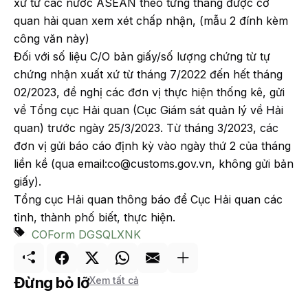
xứ từ các nước ASEAN theo từng tháng được cơ
quan hải quan xem xét chấp nhận, (mẫu 2 đính kèm
công văn này)
Đối với số liệu C/O bản giấy/số lượng chứng từ tự
chứng nhận xuất xứ từ tháng 7/2022 đến hết tháng
02/2023, đề nghị các đơn vị thực hiện thống kê, gửi
về Tổng cục Hải quan (Cục Giám sát quản lý về Hải
quan) trước ngày 25/3/2023. Từ tháng 3/2023, các
đơn vị gửi báo cáo định kỳ vào ngày thứ 2 của tháng
liền kề (qua email:co@customs.gov.vn, không gửi bản
giấy).
Tổng cục Hải quan thông báo để Cục Hải quan các
tỉnh, thành phố biết, thực hiện.
CO
Form D
GSQL
XNK
Đừng bỏ lỡ
Xem tất cả