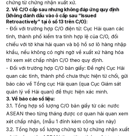
chứng từ chứng nhận xuất xứ.
2. Về C/O cấp sau nhưng không đáp ứng quy định
(không đánh dấu vào ô cấp sau “Issued
Retroactively” tại ô số 13 trên C/O):
- Đối với trường hợp C/O điện tử: Cục Hải quan các
tỉnh, thành phố kiểm tra tính hợp lệ của C/O, đối
chiếu với tờ khai hải quan và bộ hồ sơ lô hàng nhập
khẩu, nếu không có nghi ngờ về xuất xứ hàng hóa
thì xem xét chấp nhận C/O theo quy định.
- Đối với trường hợp C/O bản giấy: Đề nghị Cục Hải
quan các tỉnh, thành phố chưa thực hiện từ chối, gửi
báo cáo về Tổng cục Hải quan (qua Cục Giám sát
quản lý về Hải quan) để thực hiện xác minh.
3. Về báo cáo số liệu:
3.1. Tổng hợp số lượng C/O bản giấy từ các nước
ASEAN theo từng tháng được cơ quan hải quan xem
xét chấp nhận, (mẫu 1 đính kèm công văn này)
3.2. Tổng hợp số lượng chứng từ tự chứng nhận xuất