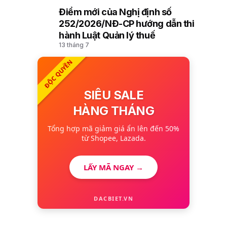
Điểm mới của Nghị định số
10
252/2026/NĐ-CP hướng dẫn thi
hành Luật Quản lý thuế
13 tháng 7
ĐỘC QUYỀN
SIÊU SALE
HÀNG THÁNG
Tổng hợp mã giảm giá ẩn lên đến 50%
từ Shopee, Lazada.
LẤY MÃ NGAY →
DACBIET.VN